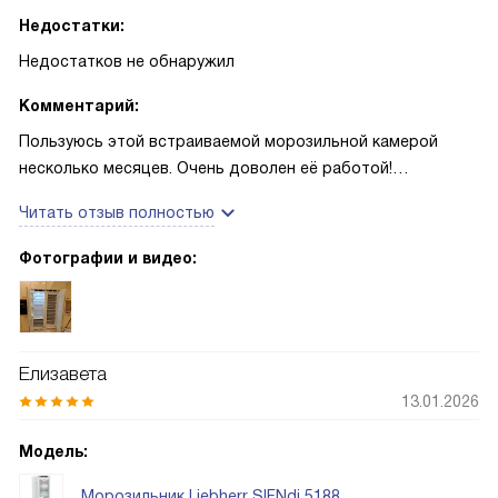
Недостатки:
Недостатков не обнаружил
Комментарий:
Пользуюсь этой встраиваемой морозильной камерой
несколько месяцев. Очень доволен её работой!
Замораживает быстро и равномерно, SuperFrost
Читать отзыв полностью
выручает при больших партиях продуктов, а мощность
замораживания действительно заметна. Полезный объём
Фотографии и видео:
удобен для семьи, восемь прозрачных ящиков FrostSafe
упрощают сортировку и доступ. NoFrost экономит время
— разморозка не требуется. Сенсорный дисплей простой,
есть блокировка от детей. Работа тихая, не мешает
Елизавета
отдыху. Перевешиваемые двери и мягкий доводчик
13.01.2026
повышают удобство установки. VarioSpace пригодится
для крупных предметов, а индикации и сигналы дают
Модель:
спокойствие при длительном хранении.
Морозильник Liebherr SIFNdi 5188