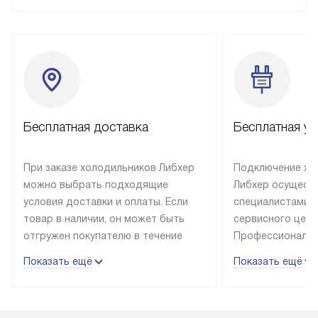
Бесплатная доставка
Бесплатная ус
При заказе холодильников Либхер
Подключение хо
можно выбрать подходящие
Либхер осущест
условия доставки и оплаты. Если
специалистами 
товар в наличии, он может быть
сервисного цент
отгружен покупателю в течение
Профессиональн
трех дней. Техника со специальным
гарантия долгой
Показать ещё
Показать ещё
лейблом доставляется бесплатно
эксплуатации те
по Москве. Выезд за МКАД
техника со спец
оплачивается дополнительно.
подключается б