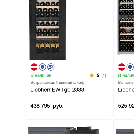
В наличии
5
(1)
В нали
Встраиваемый винный шкаф
Встраив
Liebherr EWTgb 2383
Liebh
438 795
руб.
525 9