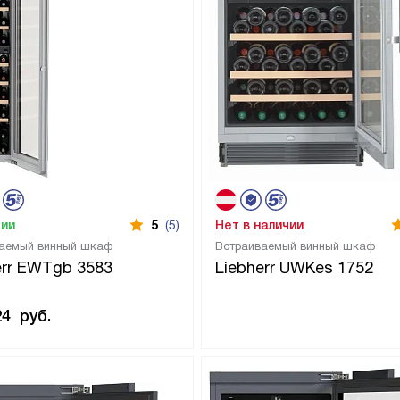
чии
5
(5)
Нет в наличии
аемый винный шкаф
Встраиваемый винный шкаф
err EWTgb 3583
Liebherr UWKes 1752
24
руб.