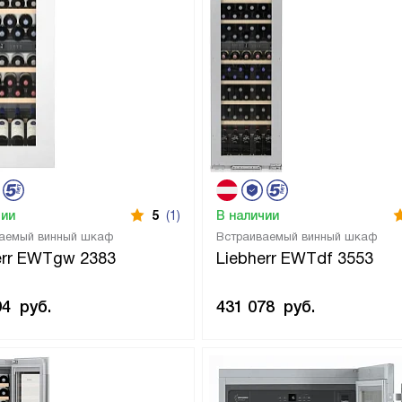
чии
5
(1)
В наличии
аемый винный шкаф
Встраиваемый винный шкаф
err EWTgw 2383
Liebherr EWTdf 3553
94
руб.
431 078
руб.