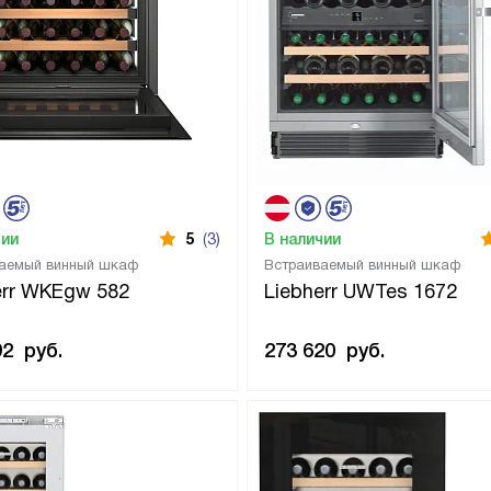
чии
5
(3)
В наличии
аемый винный шкаф
Встраиваемый винный шкаф
err WKEgw 582
Liebherr UWTes 1672
92
руб.
273 620
руб.