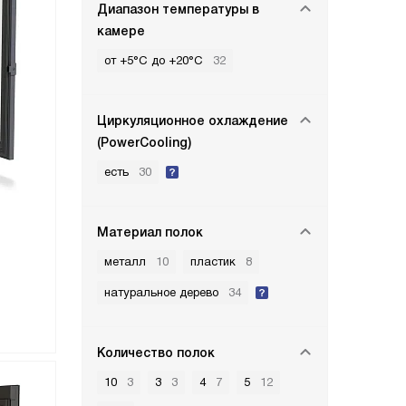
Диапазон температуры в
камере
от +5°C до +20°C
32
Циркуляционное охлаждение
(PowerCooling)
есть
30
Материал полок
металл
10
пластик
8
натуральное дерево
34
Количество полок
10
3
3
3
4
7
5
12