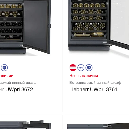
наличии
Нет в наличии
аемый винный шкаф
Встраиваемый винный шкаф
err UWpri 3672
Liebherr UWpri 3761