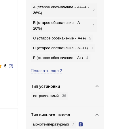
A (старое обозначение - A+++ -
7
36%)
B (старое обозначение - A -
1
20%)
C (старое обозначение - A++)
5
D (старое обозначение - A+++)
1
E (старое обозначение - A+)
4
5
(3)
Показать ещё 2
Тип установки
встраиваемый
36
Тип винного шкафа
монотемпературный
7