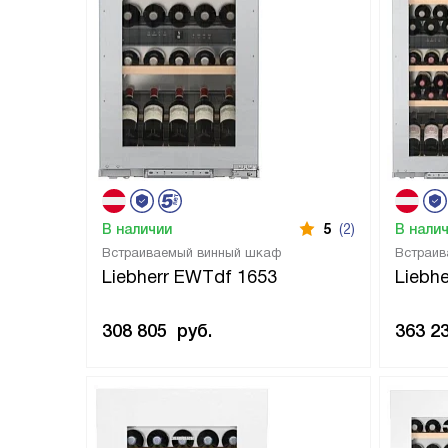
В наличии
5
(2)
В нали
Встраиваемый винный шкаф
Встраив
Liebherr EWTdf 1653
Liebh
308 805
руб.
363 2