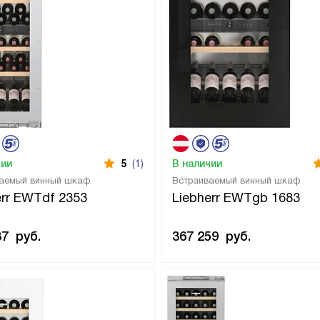
чии
5
(1)
В наличии
аемый винный шкаф
Встраиваемый винный шкаф
err EWTdf 2353
Liebherr EWTgb 1683
37
руб.
367 259
руб.