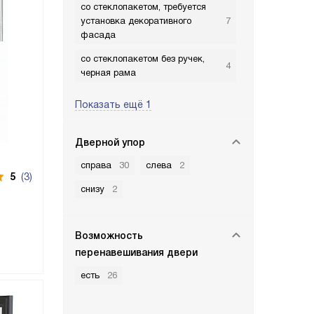
со стеклопакетом, требуется
установка декоративного
7
фасада
со стеклопакетом без ручек,
4
черная рама
Показать ещё 1
Дверной упор
справа
30
слева
2
5
(3)
снизу
2
Возможность
перенавешивания двери
есть
26