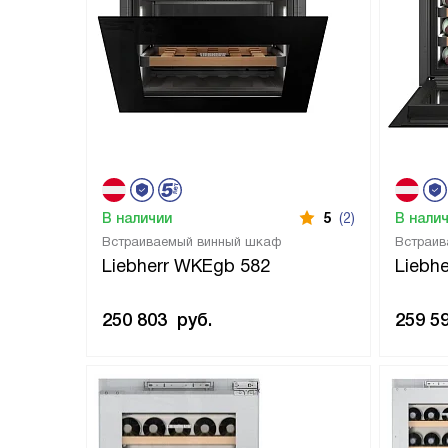
В наличии
5
(2)
В нали
Встраиваемый винный шкаф
Встраив
Liebherr WKEgb 582
Liebh
250 803
руб.
259 5