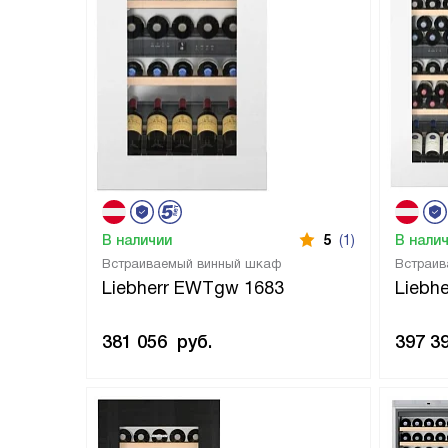
В наличии
5
(1)
В нали
Встраиваемый винный шкаф
Встраив
Liebherr EWTgw 1683
Liebh
381 056
руб.
397 3