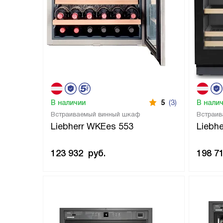
В наличии
5
(3)
В нали
Встраиваемый винный шкаф
Встраив
Liebherr WKEes 553
Liebh
123 932
руб.
198 7