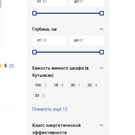
от
до
Глубина, см
от
до
5
(2)
Емкость винного шкафа (в
бутылках)
100
1
18
3
30
1
32
4
33
2
Показать ещё 12
Класс энергетической
эффективности