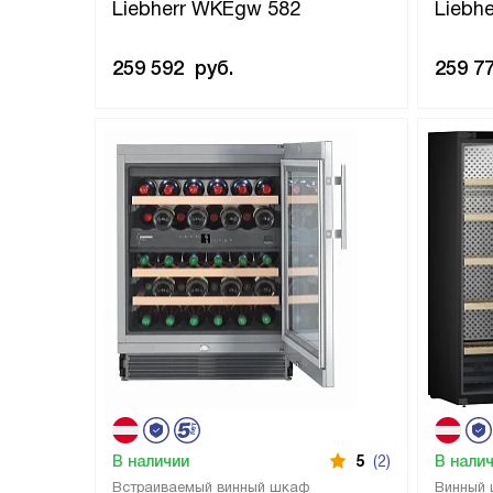
Liebherr WKEgw 582
Liebhe
259 592
руб.
259 7
В наличии
5
(2)
В нали
Встраиваемый винный шкаф
Винный