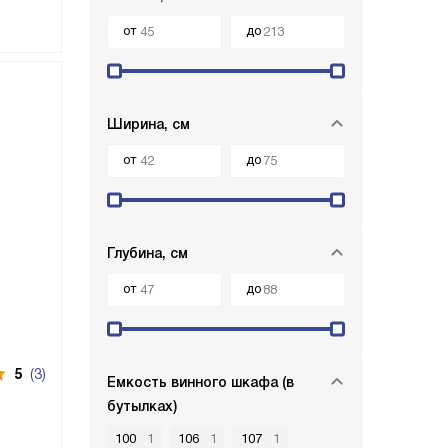
от
до
Ширина, см
от
до
Глубина, см
от
до
5
(3)
Емкость винного шкафа (в
бутылках)
100
1
106
1
107
1