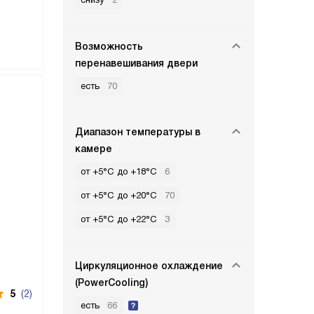
Возможность
перенавешивания двери
есть
70
Диапазон температуры в
камере
от +5°C до +18°C
6
от +5°C до +20°C
70
от +5°C до +22°C
3
Циркуляционное охлаждение
(PowerCooling)
5
(2)
есть
66