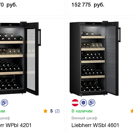
70
руб.
152 775
руб.
чии
5
(2)
В наличии
 шкаф
Винный шкаф
err WPbl 4201
Liebherr WSbl 4601