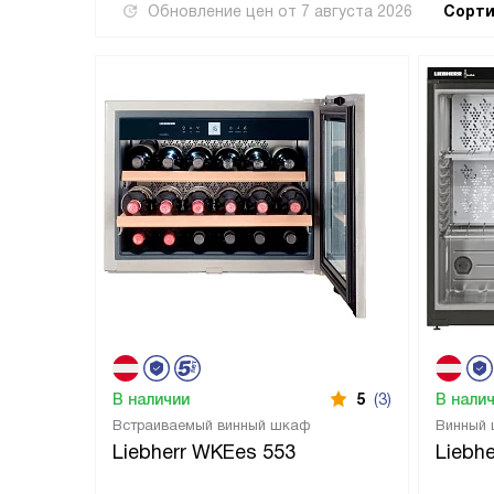
Обновление цен от
7 августа 2026
Сорти
В наличии
5
(3)
В нали
Встраиваемый винный шкаф
Винный
Liebherr WKEes 553
Liebh