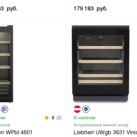
83
руб.
179 183
руб.
чии
5
(2)
В наличии
 шкаф
Встраиваемый винный шкаф
err WPbl 4601
Liebherr UWgb 3631 Vini