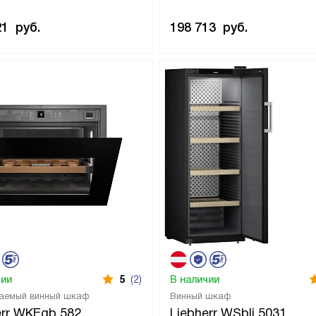
21
руб.
198 713
руб.
чии
5
(2)
В наличии
аемый винный шкаф
Винный шкаф
err WKEgb 582
Liebherr WSbli 5031