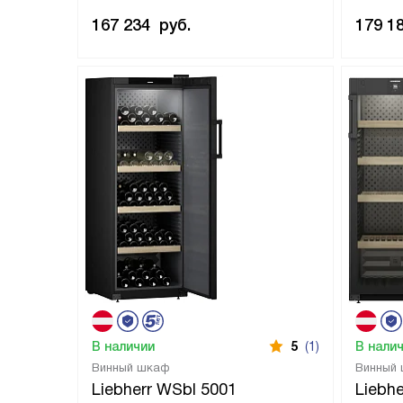
167 234
руб.
179 1
В наличии
5
(1)
В нали
Винный шкаф
Винный
Liebherr WSbl 5001
Liebh