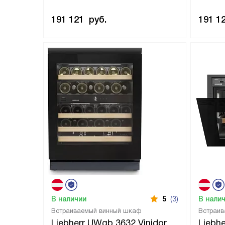
191 121
руб.
191 1
В наличии
5
(3)
В нали
Встраиваемый винный шкаф
Встраив
Liebherr UWgb 3632 Vinidor
Liebh