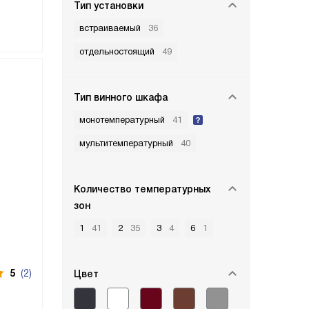
Тип установки
встраиваемый
36
отдельностоящий
49
Тип винного шкафа
монотемпературный
41
мультитемпературный
40
Количество температурных
зон
1
41
2
35
3
4
6
1
5
(2)
Цвет