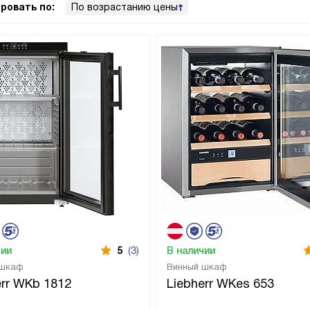
ровать по:
По возрастанию цены
чии
5
(3)
В наличии
 шкаф
Винный шкаф
err WKb 1812
Liebherr WKes 653