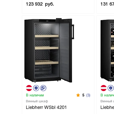
123 932
руб.
131 6
В наличии
5
(3)
В нали
Винный шкаф
Винный
Liebherr WSbl 4201
Liebh