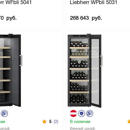
rr WFbli 5041
Liebherr WPbli 5031
70
руб.
268 643
руб.
чии
5
(2)
В наличии
 шкаф
Винный шкаф