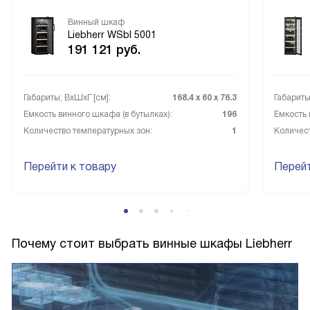
Винный шкаф
Liebherr WSbl 5001
191 121
руб.
Габариты, ВxШxГ [см]:
168.4 х 60 х 76.3
Габариты
Емкость винного шкафа (в бутылках):
196
Емкость 
Количество температурных зон:
1
Количест
Перейти к товару
Перейт
Почему стоит выбрать винные шкафы Liebherr