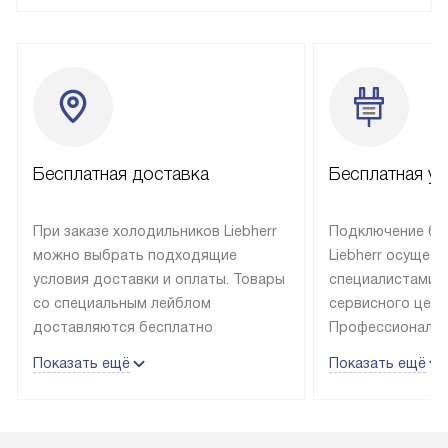
Бесплатная доставка
Бесплатная ус
При заказе холодильников Liebherr
Подключение бы
можно выбрать подходящие
Liebherr осущес
условия доставки и оплаты. Товары
специалистами 
со специальным лейблом
сервисного цент
доставляются бесплатно
Профессиональн
в пределах Москвы и МКАД
гарантия долгой
Показать ещё
Показать ещё
до подъезда, выезд за МКАД
эксплуатации те
оплачивается дополнительно.
и Санкт-Петербу
Товар со статусом в наличии может
со специальным
быть отгружен покупателю
подключается б