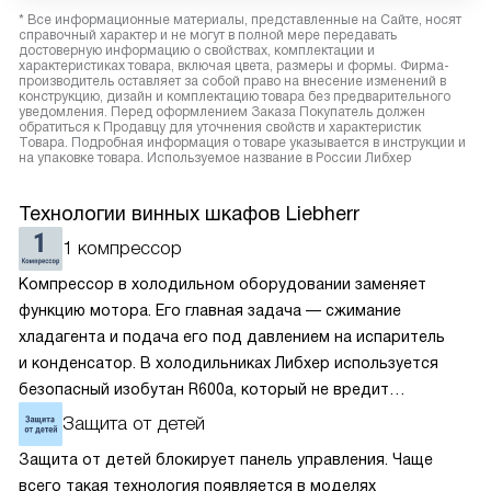
* Все информационные материалы, представленные на Сайте, носят
справочный характер и не могут в полной мере передавать
достоверную информацию о свойствах, комплектации и
характеристиках товара, включая цвета, размеры и формы. Фирма-
производитель оставляет за собой право на внесение изменений в
конструкцию, дизайн и комплектацию товара без предварительного
уведомления. Перед оформлением Заказа Покупатель должен
обратиться к Продавцу для уточнения свойств и характеристик
Товара. Подробная информация о товаре указывается в инструкции и
на упаковке товара. Используемое название в России Либхер
Технологии винных шкафов Liebherr
1 компрессор
Компрессор в холодильном оборудовании заменяет
функцию мотора. Его главная задача — сжимание
хладагента и подача его под давлением на испаритель
и конденсатор. В холодильниках Либхер используется
безопасный изобутан R600a, который не вредит
окружающей среде. Компрессор перегоняет его
Защита от детей
по охладительному контуру по принципу насоса. Чем
Защита от детей блокирует панель управления. Чаще
лучше работает «мотор» прибора, тем качественнее
всего такая технология появляется в моделях