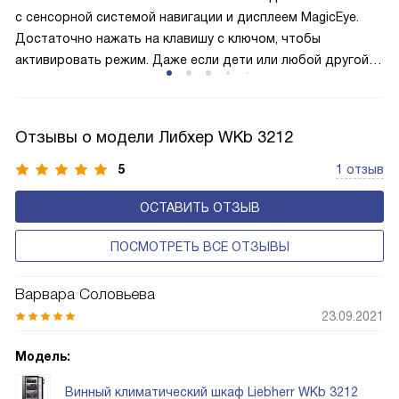
и быстрее происходит охлаждение, затрачивается
с сенсорной системой навигации и дисплеем MagicEye.
меньше электроэнергии.
Достаточно нажать на клавишу с ключом, чтобы
активировать режим. Даже если дети или любой другой
человек случайно прикоснётся к сенсорам, то настройки
и параметры сохранятся без изменения. Поэтому
оборудование не начнёт без вашего ведома случайно
Отзывы о модели Либхер WKb 3212
размораживаться или работать с энергозатратными
опциями.
5
1 отзыв
ОСТАВИТЬ ОТЗЫВ
ПОСМОТРЕТЬ ВСЕ ОТЗЫВЫ
Варвара Соловьева
23.09.2021
Модель:
Винный климатический шкаф Liebherr WKb 3212