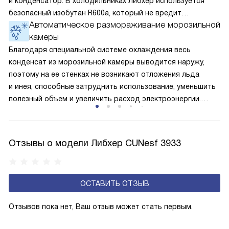
и конденсатор. В холодильниках Либхер используется
безопасный изобутан R600a, который не вредит
Автоматическое размораживание морозильной
окружающей среде. Компрессор перегоняет его
камеры
по охладительному контуру по принципу насоса. Чем
лучше работает «мотор» прибора, тем качественнее
Благодаря специальной системе охлаждения весь
и быстрее происходит охлаждение, затрачивается
конденсат из морозильной камеры выводится наружу,
меньше электроэнергии.
поэтому на ее стенках не возникают отложения льда
и инея, способные затруднить использование, уменьшить
полезный объем и увеличить расход электроэнергии.
Соответстве нет необходимости в частых
размораживаниях, поскольку оттаивание происходит
автоматически.
Отзывы о модели Либхер CUNesf 3933
ОСТАВИТЬ ОТЗЫВ
Отзывов пока нет, Ваш отзыв может стать первым.