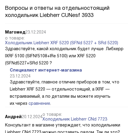
Вопросы и ответы на отдельностоящий
холодильник Liebherr CUNesf 3933
Магомед
23.12.2024
о товаре:
Холодильник Liebherr XRF 5220 (SFNd 5227 + SRd 5220)
Здравствуйте, какой холодильник будет лучше Либхерр
IXRF 5100 (SIFNf5108+IRe 5100) или XRF 5220
(SFNd5227+SRd 5220 ?
Специалист интернет-магазина
23.12.2024
Здравствуйте, главное отличие приборов в том, что
Liebherr XRF 5220 — отдельностоящий, а IXRF —
встраиваемый, а по деталям вы можете изучить
их через
сравнение
.
о товаре:
Андрей
20.12.2024
Холодильник Liebherr CNd 7723
Консультант в магазине утверждает, что холодильники
Liebherr CNd 7723 можно поставить рядом. Так ли это?