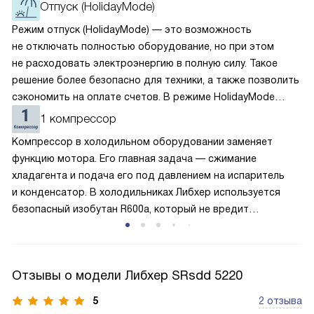
Отпуск (HolidayMode)
Режим отпуск (HolidayMode) — это возможность
не отключать полностью оборудование, но при этом
не расходовать электроэнергию в полную силу. Такое
решение более безопасно для техники, а также позволить
сэкономить на оплате счетов. В режиме HolidayMode
вентилятор и суперохлаждение не работают, а в камере
1 компрессор
устанавливается температура в районе +15 градусов. Это
Компрессор в холодильном оборудовании заменяет
позволяет сохранить продукты на определённое время
функцию мотора. Его главная задача — сжимание
и избежать появление неприятных запахов.
хладагента и подача его под давлением на испаритель
и конденсатор. В холодильниках Либхер используется
безопасный изобутан R600a, который не вредит
окружающей среде. Компрессор перегоняет его
по охладительному контуру по принципу насоса. Чем
лучше работает «мотор» прибора, тем качественнее
Отзывы о модели Либхер SRsdd 5220
и быстрее происходит охлаждение, затрачивается
меньше электроэнергии.
5
2 отзыва