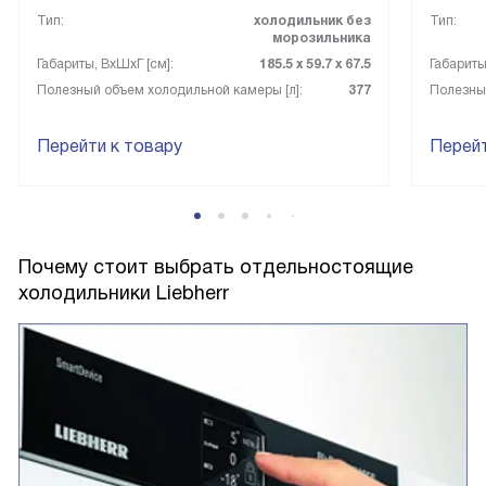
Тип:
холодильник без
Тип:
ее немного более стильной.
морозильника
Габариты, ВxШxГ [см]:
185.5 х 59.7 х 67.5
Габариты
Полезный объем холодильной камеры [л]:
377
Полезный
Перейти к товару
Перейт
Почему стоит выбрать отдельностоящие
холодильники Liebherr