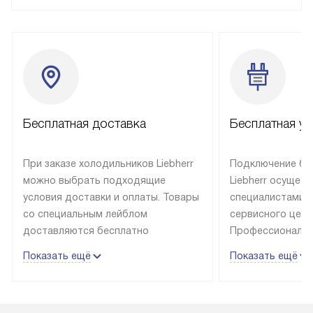
Бесплатная доставка
Бесплатная ус
При заказе холодильников Liebherr
Подключение бы
можно выбрать подходящие
Liebherr осущес
условия доставки и оплаты. Товары
специалистами 
со специальным лейблом
сервисного цент
доставляются бесплатно
Профессиональн
в пределах Москвы и МКАД
гарантия долгой
Показать ещё
Показать ещё
до подъезда, выезд за МКАД
эксплуатации те
оплачивается дополнительно.
и Санкт-Петербу
Товар со статусом в наличии может
со специальным