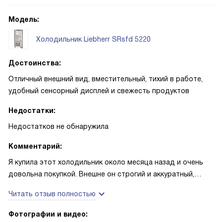
Модель:
Холодильник Liebherr SRsfd 5220
Достоинства:
Отличный внешний вид, вместительный, тихий в работе,
удобный сенсорный дисплей и свежесть продуктов
Недостатки:
Недостатков не обнаружила
Комментарий:
Я купила этот холодильник около месяца назад и очень
довольна покупкой. Внешне он строгий и аккуратный,
стальной оттенок вписался в интерьер кухни.
Читать отзыв полностью
Понравилось, что ручка встроенная — ничего не торчит,
дверца открывается легко, при необходимости её можно
Фотографии и видео:
перевешивать. Установка прошла без проблем: за счёт