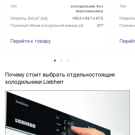
Тип:
холодильник без
Тип:
морозильника
Габариты, ВxШxГ [см]:
185.5 х 59.7 х 67.5
Габариты
Полезный объем холодильной камеры [л]:
377
Полезный
Перейти к товару
Перейт
Почему стоит выбрать отдельностоящие
холодильники Liebherr