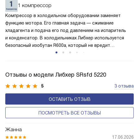
вентилятор и суперохлаждение не работают, а в камере
1 компрессор
устанавливается температура в районе +15 градусов. Это
Компрессор в холодильном оборудовании заменяет
позволяет сохранить продукты на определённое время
функцию мотора. Его главная задача — сжимание
и избежать появление неприятных запахов.
хладагента и подача его под давлением на испаритель
и конденсатор. В холодильниках Либхер используется
безопасный изобутан R600a, который не вредит
окружающей среде. Компрессор перегоняет его
по охладительному контуру по принципу насоса. Чем
лучше работает «мотор» прибора, тем качественнее
Отзывы о модели Либхер SRsfd 5220
и быстрее происходит охлаждение, затрачивается
меньше электроэнергии.
5
3 отзыва
ОСТАВИТЬ ОТЗЫВ
ПОСМОТРЕТЬ ВСЕ ОТЗЫВЫ
Жанна
17.06.2026