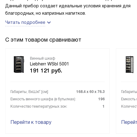
Данный прибор создает идеальные условия хранения для
благородных, но капризных напитков.
Читать подробнее
С этим товаром сравнивают
Винный шкаф
Liebherr WSbl 5001
191 121
руб.
Габариты, ВxШxГ [см]:
168.4 х 60 х 76.3
Габариты
Емкость винного шкафа (в бутылках):
196
Емкость 
Количество температурных зон:
1
Количест
Перейти к товару
Перейт