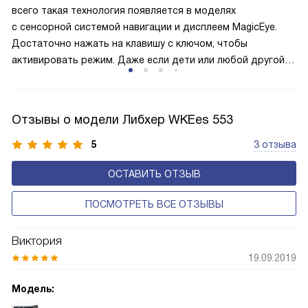
всего такая технология появляется в моделях
и быстрее происходит охлаждение, затрачивается
с сенсорной системой навигации и дисплеем MagicEye.
меньше электроэнергии.
Достаточно нажать на клавишу с ключом, чтобы
активировать режим. Даже если дети или любой другой
человек случайно прикоснётся к сенсорам, то настройки
и параметры сохранятся без изменения. Поэтому
оборудование не начнёт без вашего ведома случайно
Отзывы о модели Либхер WKEes 553
размораживаться или работать с энергозатратными
опциями.
5
3 отзыва
ОСТАВИТЬ ОТЗЫВ
ПОСМОТРЕТЬ ВСЕ ОТЗЫВЫ
Виктория
19.09.2019
Модель: