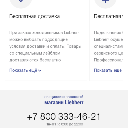
Бесплатная доставка
Бесплатная ус
При заказе холодильников Liebherr
Подключение бы
можно выбрать подходящие
Liebherr осущес
условия доставки и оплаты. Товары
специалистами 
со специальным лейблом
сервисного цент
доставляются бесплатно
Профессиональн
в пределах Москвы и МКАД
гарантия долгой
Показать ещё
Показать ещё
до подъезда, выезд за МКАД
эксплуатации те
оплачивается дополнительно.
и Санкт-Петербу
Товар со статусом в наличии может
со специальным
быть отгружен покупателю
подключается б
в течение трех дней. Доставка
мастера за МКА
в Санкт-Петербург и другие
за дополнительн
+7 800 333-46-21
регионы осуществляется через
Стоимость допо
транспортную компанию. После
по монтажу опре
Пн-Пт:
с 8:00 до 22:00