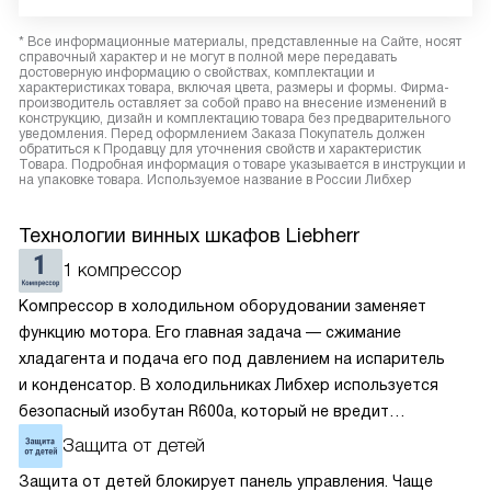
* Все информационные материалы, представленные на Сайте, носят
справочный характер и не могут в полной мере передавать
достоверную информацию о свойствах, комплектации и
характеристиках товара, включая цвета, размеры и формы. Фирма-
производитель оставляет за собой право на внесение изменений в
конструкцию, дизайн и комплектацию товара без предварительного
уведомления. Перед оформлением Заказа Покупатель должен
обратиться к Продавцу для уточнения свойств и характеристик
Товара. Подробная информация о товаре указывается в инструкции и
на упаковке товара. Используемое название в России Либхер
Технологии винных шкафов Liebherr
1 компрессор
Компрессор в холодильном оборудовании заменяет
функцию мотора. Его главная задача — сжимание
хладагента и подача его под давлением на испаритель
и конденсатор. В холодильниках Либхер используется
безопасный изобутан R600a, который не вредит
окружающей среде. Компрессор перегоняет его
Защита от детей
по охладительному контуру по принципу насоса. Чем
Защита от детей блокирует панель управления. Чаще
лучше работает «мотор» прибора, тем качественнее