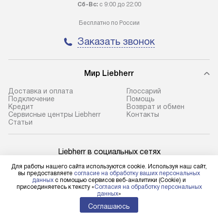
100% предоплаты наша компания
прайсу. Профес
Сб-Вс:
с 9:00 до 22:00
бесплатно доставляет заказ
и регулярное об
Бесплатно по России
до представительства
обеспечивают д
транспортной компании в городе
и эффективное 
Заказать звонок
Москва. Пожалуйста, уточняйте
техники, предо
условия доставки у менеджера при
возможные ошибк
оформлении заказа.
Мир Liebherr
Готовые коммун
В оговоренный день служба
предполагают н
Доставка и оплата
Глоссарий
Подключение
Помощь
доставки доставит упакованный
установленной р
Кредит
Возврат и обмен
прибор до подъезда. Если
холодильников с
Сервисные центры Liebherr
Контакты
Cтатьи
требуется переместить прибор
требующим под
до двери квартиры или до места
к водопроводу, 
установки, пожалуйста,
наличие крана. 
Liebherr в социальных сетях
предварительно уточните это
установка включ
Для работы нашего сайта используются cookie. Используя наш сайт,
с менеджером. За данную услугу
упаковки и тран
вы предоставляете
согласие на обработку ваших персональных
данных
с помощью сервисов веб-аналитики (Cookie) и
взимается дополнительная плата.
креплений, при 
присоединяетесь к тексту «
Согласия на обработку персональных
Для физических лиц
данных
»
Учитывайте габариты прибора, если
и соединение от
shop@l-rus.ru
Соглашаюсь
они не позволяют пронести его
Техника монтиру
Для юридических лиц