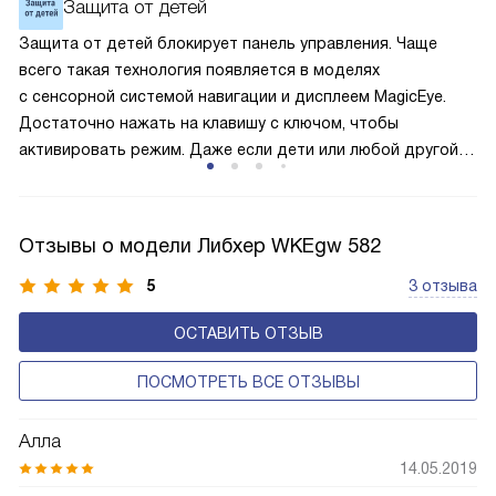
Защита от детей
по охладительному контуру по принципу насоса. Чем
Защита от детей блокирует панель управления. Чаще
лучше работает «мотор» прибора, тем качественнее
всего такая технология появляется в моделях
и быстрее происходит охлаждение, затрачивается
с сенсорной системой навигации и дисплеем MagicEye.
меньше электроэнергии.
Достаточно нажать на клавишу с ключом, чтобы
активировать режим. Даже если дети или любой другой
человек случайно прикоснётся к сенсорам, то настройки
и параметры сохранятся без изменения. Поэтому
оборудование не начнёт без вашего ведома случайно
Отзывы о модели Либхер WKEgw 582
размораживаться или работать с энергозатратными
опциями.
5
3 отзыва
ОСТАВИТЬ ОТЗЫВ
ПОСМОТРЕТЬ ВСЕ ОТЗЫВЫ
Алла
14.05.2019