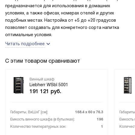
предназначается для использования в домашних
условиях, а также офисах, номерах отелей и других
подобных местах. Настройка от +5 до +20 градусов
позволяет создавать для конкретного сорта напитка
оптимальные условия.
Читать подробнее
С этим товаром сравнивают
Винный шкаф
Liebherr WSbl 5001
191 121
руб.
Габариты, ВxШxГ [см]:
168.4 х 60 х 76.3
Габариты
Емкость винного шкафа (в бутылках):
196
Емкость 
Количество температурных зон:
1
Количест