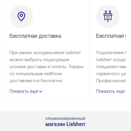
Бесплатная доставка
Бесплатная ус
При заказе холодильников Liebherr
Подключение бы
можно выбрать подходящие
Liebherr осущес
условия доставки и оплаты. Товары
специалистами 
со специальным лейблом
сервисного цент
доставляются бесплатно
Профессиональн
в пределах Москвы и МКАД
гарантия долгой
Показать ещё
Показать ещё
до подъезда, выезд за МКАД
эксплуатации те
оплачивается дополнительно.
и Санкт-Петербу
Товар со статусом в наличии может
со специальным
быть отгружен покупателю
подключается б
в течение трех дней. Доставка
мастера за МКА
в Санкт-Петербург и другие
за дополнительн