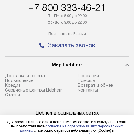
+7 800 333-46-21
регионы осуществляется через
Стоимость допо
транспортную компанию. После
по монтажу опре
Пн-Пт:
с 8:00 до 22:00
100% предоплаты наша компания
прайсу. Профес
Сб-Вс:
с 9:00 до 22:00
бесплатно доставляет заказ
и регулярное об
Бесплатно по России
до представительства
обеспечивают д
транспортной компании в городе
и эффективное 
Заказать звонок
Москва. Пожалуйста, уточняйте
техники, предо
условия доставки у менеджера при
возможные ошибк
оформлении заказа.
Мир Liebherr
Готовые коммун
В оговоренный день служба
предполагают н
Доставка и оплата
Глоссарий
Подключение
Помощь
доставки доставит упакованный
установленной р
Кредит
Возврат и обмен
прибор до подъезда. Если
холодильников с
Сервисные центры Liebherr
Контакты
Cтатьи
требуется переместить прибор
требующим под
до двери квартиры или до места
к водопроводу, 
установки, пожалуйста,
наличие крана. 
Liebherr в социальных сетях
предварительно уточните это
установка включ
Для работы нашего сайта используются cookie. Используя наш сайт,
с менеджером. За данную услугу
упаковки и тран
вы предоставляете
согласие на обработку ваших персональных
данных
с помощью сервисов веб-аналитики (Cookie) и
взимается дополнительная плата.
креплений, при 