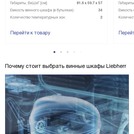
Габариты, ВxШxГ [см]:
81.6 х 59.7 х 57
Габариты
Емкость винного шкафа (в бутылках):
34
Емкость 
Количество температурных зон:
2
Количест
Перейти к товару
Перейт
Почему стоит выбрать винные шкафы Liebherr