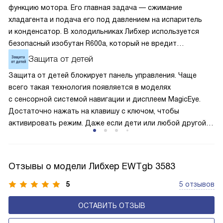
функцию мотора. Его главная задача — сжимание
хладагента и подача его под давлением на испаритель
и конденсатор. В холодильниках Либхер используется
безопасный изобутан R600a, который не вредит
окружающей среде. Компрессор перегоняет его
Защита от детей
по охладительному контуру по принципу насоса. Чем
Защита от детей блокирует панель управления. Чаще
лучше работает «мотор» прибора, тем качественнее
всего такая технология появляется в моделях
и быстрее происходит охлаждение, затрачивается
с сенсорной системой навигации и дисплеем MagicEye.
меньше электроэнергии.
Достаточно нажать на клавишу с ключом, чтобы
активировать режим. Даже если дети или любой другой
человек случайно прикоснётся к сенсорам, то настройки
и параметры сохранятся без изменения. Поэтому
оборудование не начнёт без вашего ведома случайно
Отзывы о модели Либхер EWTgb 3583
размораживаться или работать с энергозатратными
опциями.
5
5 отзывов
ОСТАВИТЬ ОТЗЫВ