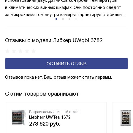
использования двух датчиков контроля температуры
меньше электроэнергии.
в климатических винных шкафах. Они постоянно следят
за микроклиматом внутри камеры, гарантируя стабильные
условия для выдержки напитков. При обнаружении
значительного отклонения температуры от заданной
нормы один из датчиков немедленно отправляет сигнал
Отзывы о модели Либхер UWgbi 3782
тревоги , позволяя оперативно принять меры. Такая
система обеспечивает не просто комфортное хранение,
а двойную защиту ценного содержимого.
ОСТАВИТЬ ОТЗЫВ
Отзывов пока нет, Ваш отзыв может стать первым.
С этим товаром сравнивают
Встраиваемый винный шкаф
Liebherr UWTes 1672
273 620
руб.