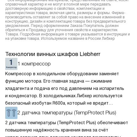
* Все информационные материалы, представленные на Сайте, носят
справочный характер и не могут в полной мере передавать
достоверную информацию о свойствах, комплектации и
характеристиках товара, включая цвета, размеры и формы. Фирма-
производитель оставляет за собой право на внесение изменений в
конструкцию, дизайн и комплектацию товара без предварительного
уведомления. Перед оформлением Заказа Покупатель должен
обратиться к Продавцу для уточнения свойств и характеристик
Товара. Подробная информация о товаре указывается в инструкции и
на упаковке товара. Используемое название в России Либхер
Технологии винных шкафов Liebherr
1 компрессор
Компрессор в холодильном оборудовании заменяет
функцию мотора. Его главная задача — сжимание
хладагента и подача его под давлением на испаритель
и конденсатор. В холодильниках Либхер используется
безопасный изобутан R600a, который не вредит
окружающей среде. Компрессор перегоняет его
2 датчика температуры (TempProtect Plus)
по охладительному контуру по принципу насоса. Чем
2 датчика температуры (TempProtect Plus) обеспечивают
лучше работает «мотор» прибора, тем качественнее
повышенную надёжность хранения вина за счёт
и быстрее происходит охлаждение, затрачивается