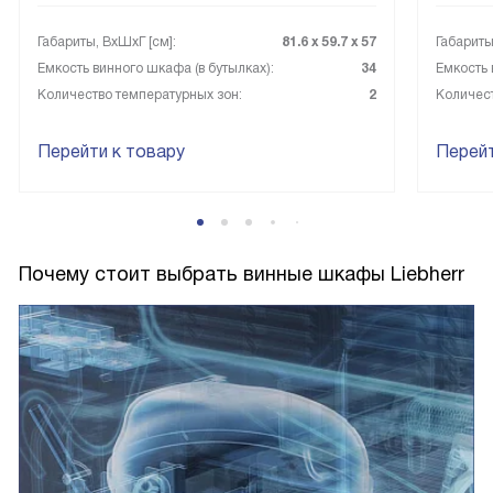
Габариты, ВxШxГ [см]:
81.6 х 59.7 х 57
Габариты
Емкость винного шкафа (в бутылках):
34
Емкость 
Количество температурных зон:
2
Количест
Перейти к товару
Перейт
Почему стоит выбрать винные шкафы Liebherr