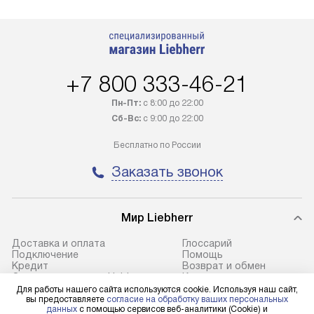
Товар со статусом в наличии может
со специальным
быть отгружен покупателю
подключается б
в течение трех дней. Доставка
мастера за МКА
в Санкт-Петербург и другие
за дополнительн
+7 800 333-46-21
регионы осуществляется через
Стоимость допо
транспортную компанию. После
по монтажу опре
Пн-Пт:
с 8:00 до 22:00
100% предоплаты наша компания
прайсу. Профес
Сб-Вс:
с 9:00 до 22:00
бесплатно доставляет заказ
и регулярное об
Бесплатно по России
до представительства
обеспечивают д
транспортной компании в городе
и эффективное 
Заказать звонок
Москва. Пожалуйста, уточняйте
техники, предо
условия доставки у менеджера при
возможные ошибк
оформлении заказа.
Мир Liebherr
Готовые коммун
В оговоренный день служба
предполагают н
Доставка и оплата
Глоссарий
Подключение
Помощь
доставки доставит упакованный
установленной р
Кредит
Возврат и обмен
прибор до подъезда. Если
холодильников с
Сервисные центры Liebherr
Контакты
Cтатьи
Для работы нашего сайта используются cookie. Используя наш сайт,
требуется переместить прибор
требующим под
вы предоставляете
согласие на обработку ваших персональных
до двери квартиры или до места
к водопроводу, 
данных
с помощью сервисов веб-аналитики (Cookie) и