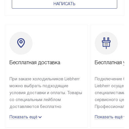
НАПИСАТЬ
Бесплатная доставка
Бесплатная ус
При заказе холодильников Liebherr
Подключение бы
можно выбрать подходящие
Liebherr осущес
условия доставки и оплаты. Товары
специалистами 
со специальным лейблом
сервисного цент
доставляются бесплатно
Профессиональн
в пределах Москвы и МКАД
гарантия долгой
Показать ещё
Показать ещё
до подъезда, выезд за МКАД
эксплуатации те
оплачивается дополнительно.
и Санкт-Петербу