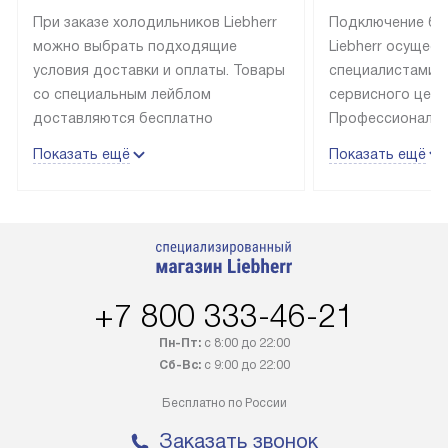
При заказе холодильников Liebherr
Подключение бы
можно выбрать подходящие
Liebherr осущес
условия доставки и оплаты. Товары
специалистами 
со специальным лейблом
сервисного цент
доставляются бесплатно
Профессиональн
в пределах Москвы и МКАД
гарантия долгой
Показать ещё
Показать ещё
до подъезда, выезд за МКАД
эксплуатации те
оплачивается дополнительно.
и Санкт-Петербу
Товар со статусом в наличии может
со специальным
быть отгружен покупателю
подключается б
в течение трех дней. Доставка
мастера за МКА
в Санкт-Петербург и другие
за дополнительн
+7 800 333-46-21
регионы осуществляется через
Стоимость допо
транспортную компанию. После
по монтажу опре
Пн-Пт:
с 8:00 до 22:00
100% предоплаты наша компания
прайсу. Профес
Сб-Вс:
с 9:00 до 22:00
бесплатно доставляет заказ
и регулярное об
Бесплатно по России
до представительства
обеспечивают д
транспортной компании в городе
и эффективное 
Заказать звонок