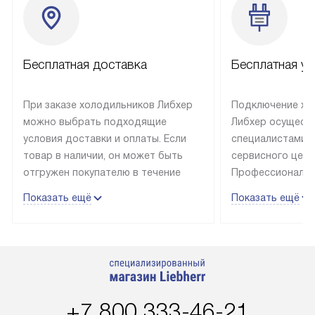
Бесплатная доставка
Бесплатная ус
При заказе холодильников Либхер
Подключение хо
можно выбрать подходящие
Либхер осущест
условия доставки и оплаты. Если
специалистами 
товар в наличии, он может быть
сервисного цент
отгружен покупателю в течение
Профессиональн
трех дней. Техника со специальным
гарантия долгой
Показать ещё
Показать ещё
лейблом доставляется бесплатно
эксплуатации те
по Москве. Выезд за МКАД
техника со спец
оплачивается дополнительно.
подключается б
Возможна доставка товаров по
мастера за МКА
России.
дополнительную 
+7 800 333-46-21