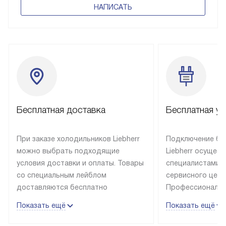
НАПИСАТЬ
Бесплатная доставка
Бесплатная ус
При заказе холодильников Liebherr
Подключение бы
можно выбрать подходящие
Liebherr осущес
условия доставки и оплаты. Товары
специалистами 
со специальным лейблом
сервисного цент
доставляются бесплатно
Профессиональн
в пределах Москвы и МКАД
гарантия долгой
Показать ещё
Показать ещё
до подъезда, выезд за МКАД
эксплуатации те
оплачивается дополнительно.
и Санкт-Петербу