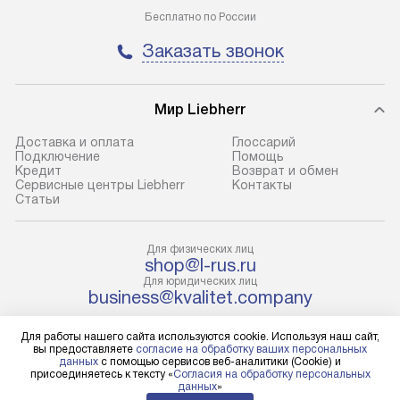
Бесплатно по России
до представительства
обеспечивают д
транспортной компании в городе
и эффективное 
Заказать звонок
Москва. Пожалуйста, уточняйте
техники, предо
условия доставки у менеджера при
возможные ошибк
оформлении заказа.
Мир Liebherr
Готовые коммун
В оговоренный день служба
предполагают н
Доставка и оплата
Глоссарий
Подключение
Помощь
доставки доставит упакованный
установленной р
Кредит
Возврат и обмен
прибор до подъезда. Если
холодильников с
Сервисные центры Liebherr
Контакты
Cтатьи
требуется переместить прибор
требующим под
до двери квартиры или до места
к водопроводу, 
установки, пожалуйста,
наличие крана. 
Для физических лиц
shop@l-rus.ru
предварительно уточните это
установка включ
Для юридических лиц
с менеджером. За данную услугу
упаковки и тран
business@kvalitet.company
взимается дополнительная плата.
креплений, при 
Учитывайте габариты прибора, если
и соединение от
Для работы нашего сайта используются cookie. Используя наш сайт,
НАПИСАТЬ РУКОВОДСТВУ
вы предоставляете
согласие на обработку ваших персональных
они не позволяют пронести его
Техника монтиру
данных
с помощью сервисов веб-аналитики (Cookie) и
присоединяетесь к тексту «
Согласия на обработку персональных
через дверной проем,
нишу или на зар
Политика конфиденциальности
данных
»
то сотрудники транспортной
предусмотренно