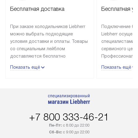
Бесплатная доставка
Бесплатная ус
При заказе холодильников Liebherr
Подключение бы
можно выбрать подходящие
Liebherr осущес
условия доставки и оплаты. Товары
специалистами 
со специальным лейблом
сервисного цент
доставляются бесплатно
Профессиональн
в пределах Москвы и МКАД
гарантия долгой
Показать ещё
Показать ещё
до подъезда, выезд за МКАД
эксплуатации те
оплачивается дополнительно.
и Санкт-Петербу
Товар со статусом в наличии может
со специальным
быть отгружен покупателю
подключается б
в течение трех дней. Доставка
мастера за МКА
в Санкт-Петербург и другие
за дополнительн
+7 800 333-46-21
регионы осуществляется через
Стоимость допо
транспортную компанию. После
по монтажу опре
Пн-Пт:
с 8:00 до 22:00
100% предоплаты наша компания
прайсу. Профес
Сб-Вс:
с 9:00 до 22:00
бесплатно доставляет заказ
и регулярное об