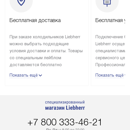
Бесплатная доставка
Бесплатная ус
При заказе холодильников Liebherr
Подключение бы
можно выбрать подходящие
Liebherr осущес
условия доставки и оплаты. Товары
специалистами 
со специальным лейблом
сервисного цент
доставляются бесплатно
Профессиональн
в пределах Москвы и МКАД
гарантия долгой
Показать ещё
Показать ещё
до подъезда, выезд за МКАД
эксплуатации те
оплачивается дополнительно.
и Санкт-Петербу
Товар со статусом в наличии может
со специальным
быть отгружен покупателю
подключается б
в течение трех дней. Доставка
мастера за МКА
в Санкт-Петербург и другие
за дополнительн
+7 800 333-46-21
регионы осуществляется через
Стоимость допо
транспортную компанию. После
по монтажу опре