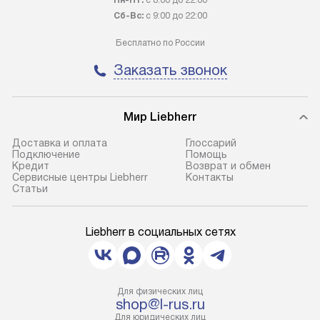
Пн-Пт:
с 8:00 до 22:00
100% предоплаты наша компания
прайсу. Профес
Сб-Вс:
с 9:00 до 22:00
бесплатно доставляет заказ
и регулярное об
Бесплатно по России
до представительства
обеспечивают д
транспортной компании в городе
и эффективное 
Заказать звонок
Москва. Пожалуйста, уточняйте
техники, предо
условия доставки у менеджера при
возможные ошибк
оформлении заказа.
Мир Liebherr
Готовые коммун
В оговоренный день служба
предполагают н
Доставка и оплата
Глоссарий
Подключение
Помощь
доставки доставит упакованный
установленной р
Кредит
Возврат и обмен
прибор до подъезда. Если
холодильников с
Сервисные центры Liebherr
Контакты
Cтатьи
требуется переместить прибор
требующим под
до двери квартиры или до места
к водопроводу, 
установки, пожалуйста,
наличие крана. 
Liebherr в социальных сетях
предварительно уточните это
установка включ
с менеджером. За данную услугу
упаковки и тран
взимается дополнительная плата.
креплений, при 
Для физических лиц
Учитывайте габариты прибора, если
и соединение от
shop@l-rus.ru
они не позволяют пронести его
Техника монтиру
Для юридических лиц