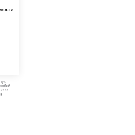
мкости
м
рную
 собой
аказа
 в