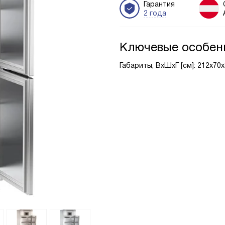
Гарантия
2 года
Ключевые особен
Габариты, ВxШxГ [см]: 212х70х