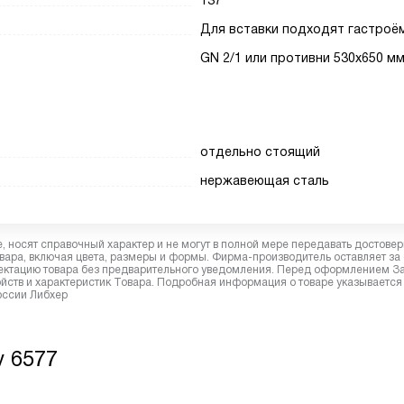
137
Для вставки подходят гастроё
GN 2/1 или противни 530x650 м
отдельно стоящий
нержавеющая сталь
 носят справочный характер и не могут в полной мере передавать достове
вара, включая цвета, размеры и формы. Фирма-производитель оставляет за
лектацию товара без предварительного уведомления. Перед оформлением З
йств и характеристик Товара. Подробная информация о товаре указывается
России Либхер
 6577