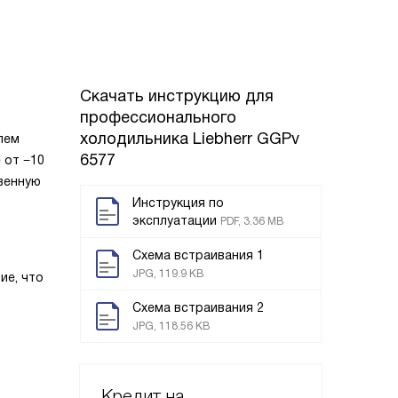
Скачать инструкцию для
профессионального
холодильника
Liebherr GGPv
лем
6577
 от −10
венную
Инструкция по
эксплуатации
PDF, 3.36 MB
Схема встраивания 1
JPG, 119.9 KB
ие, что
Схема встраивания 2
JPG, 118.56 KB
Кредит на