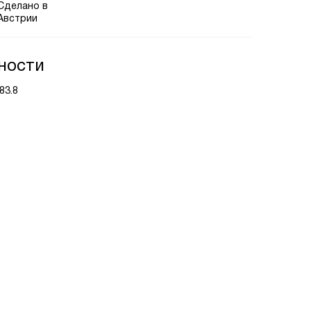
Сделано в
Австрии
ности
83.8