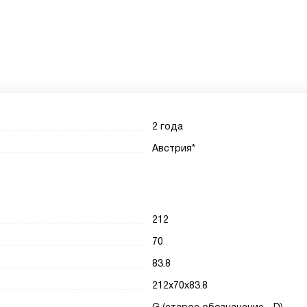
2 года
Австрия*
212
70
83.8
212х70х83.8