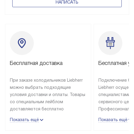
НАПИСАТЬ
Бесплатная доставка
Бесплатная ус
При заказе холодильников Liebherr
Подключение бы
можно выбрать подходящие
Liebherr осущес
условия доставки и оплаты. Товары
специалистами 
со специальным лейблом
сервисного цент
доставляются бесплатно
Профессиональн
в пределах Москвы и МКАД
гарантия долгой
Показать ещё
Показать ещё
до подъезда, выезд за МКАД
эксплуатации те
оплачивается дополнительно.
и Санкт-Петербу