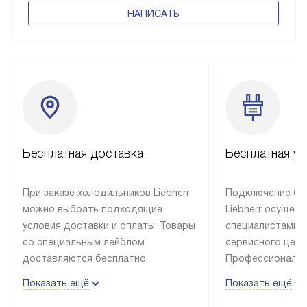
НАПИСАТЬ
Бесплатная доставка
Бесплатная ус
При заказе холодильников Liebherr
Подключение бы
можно выбрать подходящие
Liebherr осущес
условия доставки и оплаты. Товары
специалистами 
со специальным лейблом
сервисного цент
доставляются бесплатно
Профессиональн
в пределах Москвы и МКАД
гарантия долгой
Показать ещё
Показать ещё
до подъезда, выезд за МКАД
эксплуатации те