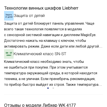
Технологии винных шкафов Liebherr
Защита от детей
Защита от детей блокирует панель управления. Чаще
всего такая технология появляется в моделях
с сенсорной системой навигации и дисплеем MagicEye.
Достаточно нажать на клавишу с ключом, чтобы
активировать режим. Даже если дети или любой другой
человек случайно прикоснётся к сенсорам, то настройки
Климатический класс SN-ST
и параметры сохранятся без изменения. Поэтому
Климатический класс необходимо знать, чтобы
оборудование не начнёт без вашего ведома случайно
не ошибиться при покупке. При этом учитывается
размораживаться или работать с энергозатратными
температура окружающей среды, в которой находится
опциями.
техника, а не уличная. Если пренебречь рекомендация,
то прибор быстро выйдет из строя. Также температура
влияет на качество и интенсивность охлаждения, затрату
электроэнергии. Класс SN — ST подходит как для
умеренного, так и субтропического климата. Температура
Отзывы о модели Либхер WK 4177