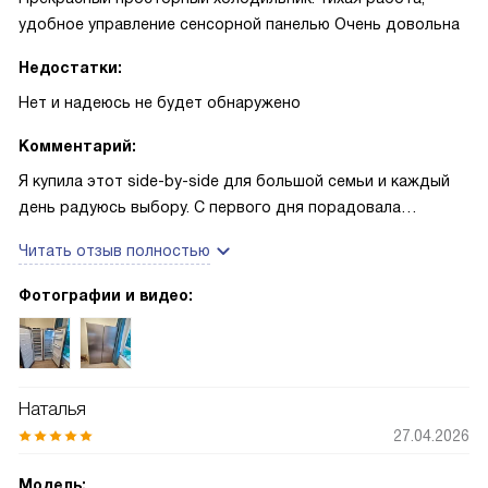
по сравнению с предыдущим старым прибором, это
удобное управление сенсорной панелью Очень довольна
приятно и практично.
Недостатки:
Нет и надеюсь не будет обнаружено
Комментарий:
Я купила этот side-by-side для большой семьи и каждый
день радуюсь выбору. С первого дня порадовала
вместительность — после больших закупок всё легко
Читать отзыв полностью
помещается, и можно спокойно готовить к праздникам
без суеты. Один раз готовила большой торт для дня
Фотографии и видео:
рождения, и нижняя полка VarioSpace спасла ситуацию —
всё влезло идеально. Наличие зоны для овощей
действительно увеличивает срок хранения зелени, а
NoFrost избавил меня от мучений с разморозкой — это
Наталья
такое облегчение для хозяйки. Сенсорная панель проста в
27.04.2026
управлении, и я без проблем активирую SuperCool, когда
привожу много скоропортящихся продуктов —
Модель: