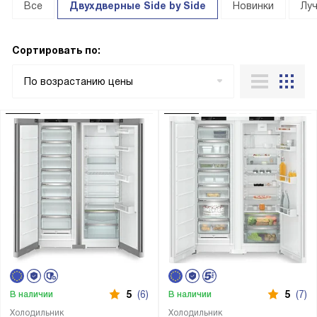
Все
Двухдверные Side by Side
Новинки
Лу
Сортировать по:
По возрастанию цены
5
(6)
5
(7)
В наличии
В наличии
Холодильник
Холодильник