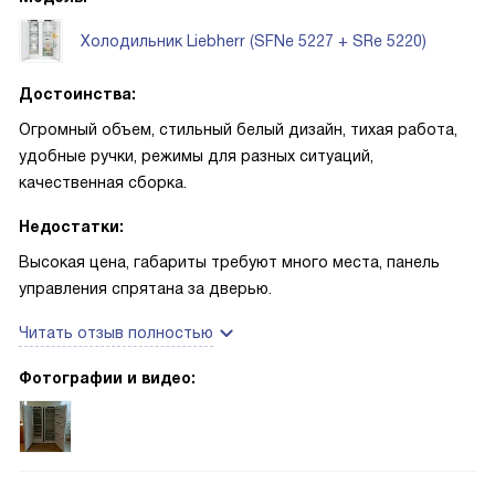
охлаждает быстро, это заметно. Ночное светодиодное
освещение мягко подсвечивает содержимое, не режет
Холодильник Liebherr (SFNe 5227 + SRe 5220)
глаза, а холодильник работает тихо, даже ночью он почти
не слышен. Делала небольшой отпуск и не переживала:
Достоинства:
функции блокировки и сигнализации при открытой двери
Огромный объем, стильный белый дизайн, тихая работа,
успокаивали, а SmartDevice-Box давал уверенность в
удобные ручки, режимы для разных ситуаций,
удалённом контроле! В повседневной жизни техника уже
качественная сборка.
стала незаметной помощницей: удобные полки,
выдвижные ящики и простая система хранения делают
Недостатки:
процесс готовки и уборки приятнее
Высокая цена, габариты требуют много места, панель
управления спрятана за дверью.
Читать отзыв полностью
Фотографии и видео: