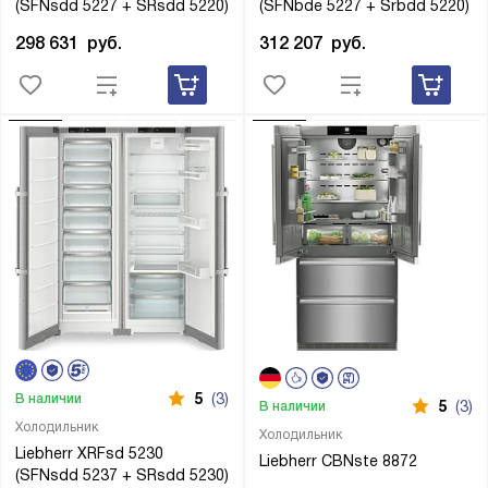
(SFNsdd 5227 + SRsdd 5220)
(SFNbde 5227 + Srbdd 5220)
298 631
руб.
312 207
руб.
5
(3)
В наличии
5
(3)
В наличии
Холодильник
Холодильник
Liebherr XRFsd 5230
Liebherr CBNste 8872
(SFNsdd 5237 + SRsdd 5230)