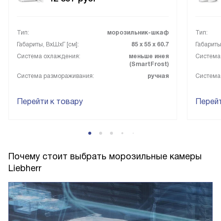
Тип:
морозильник-шкаф
Тип:
Габариты, ВxШxГ [см]:
85 х 55 х 60.7
Габариты
Система охлаждения:
меньше инея
Система
(SmartFrost)
Система размораживания:
ручная
Система
Перейти к товару
Перейт
Почему стоит выбрать морозильные камеры
Liebherr