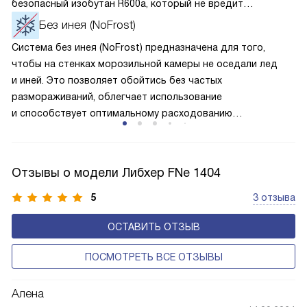
безопасный изобутан R600a, который не вредит
окружающей среде. Компрессор перегоняет его
Без инея (NoFrost)
по охладительному контуру по принципу насоса. Чем
Система без инея (NoFrost) предназначена для того,
лучше работает «мотор» прибора, тем качественнее
чтобы на стенках морозильной камеры не оседали лед
и быстрее происходит охлаждение, затрачивается
и иней. Это позволяет обойтись без частых
меньше электроэнергии.
размораживаний, облегчает использование
и способствует оптимальному расходованию
электроэнергии, которая не тратится на поддержание
ледяной «шубы» на охлаждающих элементах. Технология
основана на циркуляции холодного воздуха внутри
Отзывы о модели Либхер FNe 1404
камеры.
5
3 отзыва
ОСТАВИТЬ ОТЗЫВ
ПОСМОТРЕТЬ ВСЕ ОТЗЫВЫ
Алена