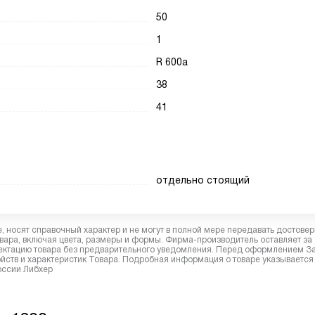
50
1
R 600a
38
41
отдельно стоящий
 носят справочный характер и не могут в полной мере передавать достове
вара, включая цвета, размеры и формы. Фирма-производитель оставляет за
лектацию товара без предварительного уведомления. Перед оформлением З
йств и характеристик Товара. Подробная информация о товаре указывается
России Либхер