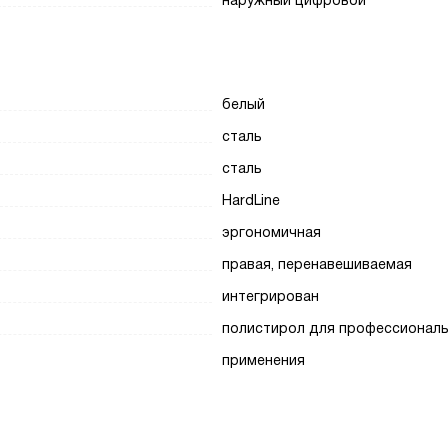
наружный цифровой
белый
сталь
сталь
HardLine
эргономичная
правая, перенавешиваемая
интегрирован
полистирол для профессионал
применения