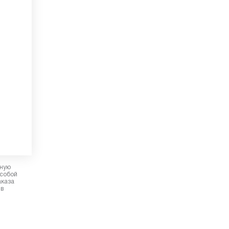
рную
 собой
аказа
 в