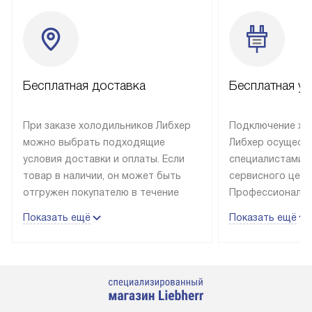
Бесплатная доставка
Бесплатная ус
При заказе холодильников Либхер
Подключение хо
можно выбрать подходящие
Либхер осущест
условия доставки и оплаты. Если
специалистами 
товар в наличии, он может быть
сервисного цент
отгружен покупателю в течение
Профессиональн
трех дней. Техника со специальным
гарантия долгой
Показать ещё
Показать ещё
лейблом доставляется бесплатно
эксплуатации те
по Москве. Выезд за МКАД
техника со спец
оплачивается дополнительно.
подключается б
Возможна доставка товаров по
мастера за МКА
России.
дополнительную 