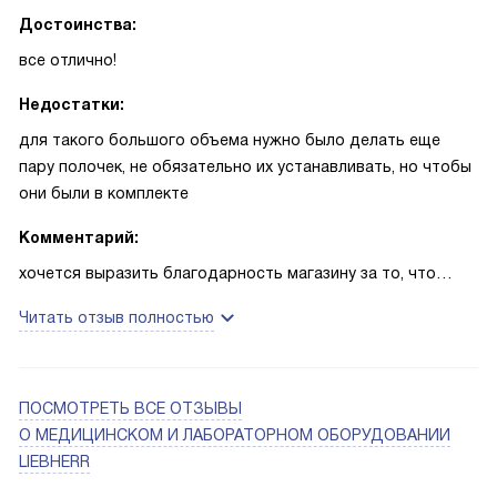
Достоинства:
все отлично!
Недостатки:
для такого большого объема нужно было делать еще
пару полочек, не обязательно их устанавливать, но чтобы
они были в комплекте
Комментарий:
хочется выразить благодарность магазину за то, что
постоянно поддерживали связь по заказу, отвечали на
Читать отзыв полностью
все вопросы, даже узко специальные, все старались
выяснить и в понятной форме изложить. Два новых
холодильника уже вовсю работают, все организовано
быстро и четко! Большое спасибо!
ПОСМОТРЕТЬ ВСЕ ОТЗЫВЫ
О МЕДИЦИНСКОМ И ЛАБОРАТОРНОМ ОБОРУДОВАНИИ
LIEBHERR