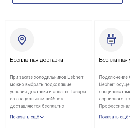
Бесплатная доставка
Бесплатная ус
При заказе холодильников Liebherr
Подключение бы
можно выбрать подходящие
Liebherr осущес
условия доставки и оплаты. Товары
специалистами 
со специальным лейблом
сервисного цент
доставляются бесплатно
Профессиональн
в пределах Москвы и МКАД
гарантия долгой
Показать ещё
Показать ещё
до подъезда, выезд за МКАД
эксплуатации те
оплачивается дополнительно.
и Санкт-Петербу