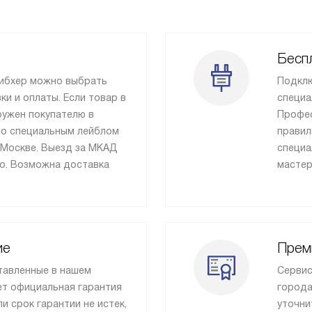
Беспл
Либхер можно выбрать
Подклю
и и оплаты. Если товар в
специа
ружен покупателю в
Профес
 со специальным лейблом
правил
 Москве. Выезд за МКАД
специа
о. Возможна доставка
мастер
ие
Прем
тавленные в нашем
Сервис
ет официальная гарантия
города
ли срок гарантии не истек,
уточни