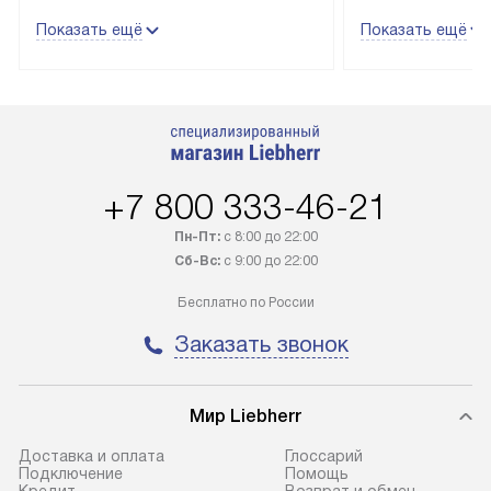
трех дней. Техника со специальным
гарантия долгой
Показать ещё
Показать ещё
лейблом доставляется бесплатно
эксплуатации те
по Москве. Выезд за МКАД
техника со спец
оплачивается дополнительно.
подключается б
Возможна доставка товаров по
мастера за МКА
России.
дополнительную 
+7 800 333-46-21
Пн-Пт:
с 8:00 до 22:00
Сб-Вс:
с 9:00 до 22:00
Бесплатно по России
Заказать звонок
Мир Liebherr
Доставка и оплата
Глоссарий
Подключение
Помощь