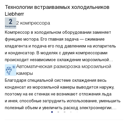
Технологии встраиваемых холодильников
Liebherr
2 компрессора
Компрессор в холодильном оборудовании заменяет
функцию мотора. Его главная задача — сжимание
хладагента и подача его под давлением на испаритель
и конденсатор. В моделях с двумя компрессорами
происходит независимое охлаждение морозильной
Автоматическая разморозка морозильной
и холодильной камеры. В них можно отдельно друг
камеры
от друга выставить температуру. Поскольку каждый
элемент охлаждает только одно из отделений, его
Благодаря специальной системе охлаждения весь
мощность и, соответственно, энергоёмкость ниже, чем
конденсат из морозильной камеры выводится наружу,
у однокомпрессорного варианта.
поэтому на ее стенках не возникают отложения льда
и инея, способные затруднить использование, уменьшить
полезный объем и увеличить расход электроэнергии.
Соответстве нет необходимости в частых
размораживаниях, поскольку оттаивание происходит