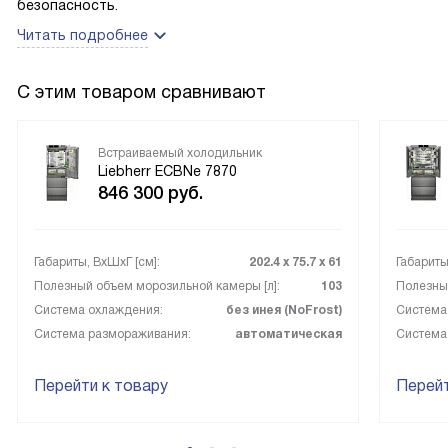
безопасность.
Читать подробнее
С этим товаром сравнивают
Встраиваемый холодильник
Liebherr ECBNe 7870
846 300
руб.
Габариты, ВxШxГ [см]:
202.4 х 75.7 х 61
Габариты
Полезный объем морозильной камеры [л]:
103
Полезный
Система охлаждения:
без инея (NoFrost)
Система
Система размораживания:
автоматическая
Система
Перейти к товару
Перейт