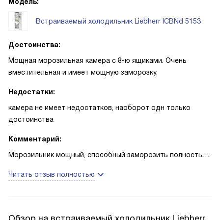
Модель:
Встраиваемый холодильник Liebherr ICBNd 5153
Достоинства:
Мощная морозильная камера с 8-ю ящиками. Очень
вместительная и имеет мощную заморозку.
Недостатки:
камера не имеет недостатков, наоборот одн только
достоинства
Комментарий:
Морозильник мощный, способный заморозить полностью
заложенную камеру свежим парным мясом в течении
Читать отзыв полностью
суток, а мяса умещается достаточно много. Это
испробовано на практике, когда покупали в деревне
свежезаколотую свинину. Заморозка равномерная, все
кусочки морозятся идеально. Рекомендую всем.
Обзор на встраиваемый холодильник Liebherr