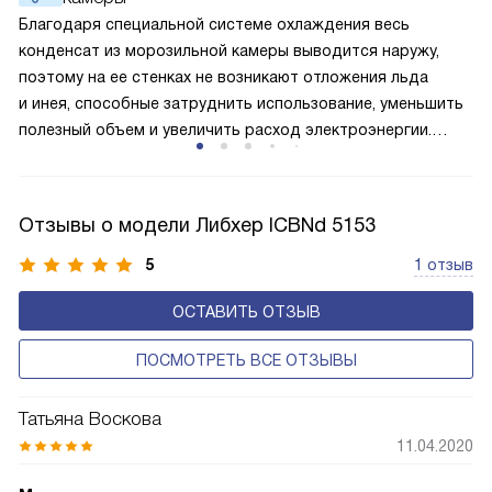
лучше работает «мотор» прибора, тем качественнее
Благодаря специальной системе охлаждения весь
и быстрее происходит охлаждение, затрачивается
конденсат из морозильной камеры выводится наружу,
меньше электроэнергии.
поэтому на ее стенках не возникают отложения льда
и инея, способные затруднить использование, уменьшить
полезный объем и увеличить расход электроэнергии.
Соответстве нет необходимости в частых
размораживаниях, поскольку оттаивание происходит
автоматически.
Отзывы о модели Либхер ICBNd 5153
5
1 отзыв
ОСТАВИТЬ ОТЗЫВ
ПОСМОТРЕТЬ ВСЕ ОТЗЫВЫ
Татьяна Воскова
11.04.2020