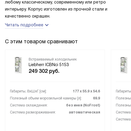
любому классическому, современному или ретро
интерьеру. Корпус изготовлен из прочной стали и
качественно окрашен.
Читать подробнее
С этим товаром сравнивают
Встраиваемый холодильник
Liebherr ICBNci 5153
249 302
руб.
Габариты, ВxШxГ [см]:
177 х 55.9 х 54.6
Габариты
Полезный объем морозильной камеры [л]:
69.9
Полезный
Система охлаждения:
без инея (NoFrost)
Полезный
Система размораживания:
автоматическая
Система
Система