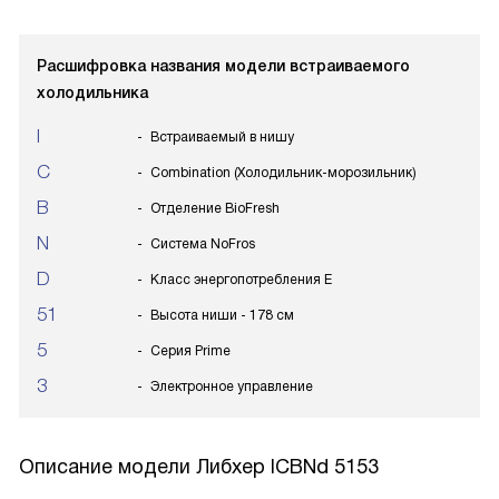
Расшифровка названия модели встраиваемого
холодильника
I
Встраиваемый в нишу
C
Combination (Холодильник-морозильник)
B
Отделение BioFresh
N
Система NoFros
D
Класс энергопотребления E
51
Высота ниши - 178 см
5
Серия Prime
3
Электронное управление
Описание модели
Либхер ICBNd 5153