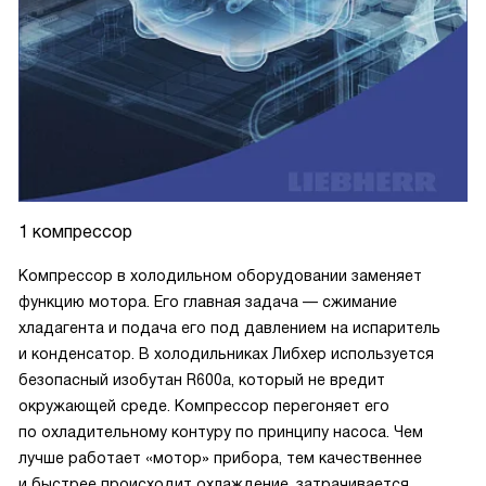
выглядят стильно и всегда остаются чистыми.
Встроенный фильтр для воды и диспенсер InfinitySpring
дают свежую прохладную воду без лишних хлопот. В
общем, этот холодильник стал настоящим помощником
на кухне и радует каждый день!
1 компрессор
Компрессор в холодильном оборудовании заменяет
функцию мотора. Его главная задача — сжимание
хладагента и подача его под давлением на испаритель
и конденсатор. В холодильниках Либхер используется
безопасный изобутан R600a, который не вредит
окружающей среде. Компрессор перегоняет его
по охладительному контуру по принципу насоса. Чем
лучше работает «мотор» прибора, тем качественнее
и быстрее происходит охлаждение, затрачивается