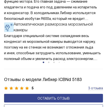
функцию мотора. Его главная задача — сжимание
хладагента и подача его под давлением на испаритель
и конденсатор. В холодильниках Либхер используется
безопасный изобутан R600a, который не вредит
Автоматическая разморозка морозильной
окружающей среде. Компрессор перегоняет его
камеры
по охладительному контуру по принципу насоса. Чем
лучше работает «мотор» прибора, тем качественнее
Благодаря специальной системе охлаждения весь
и быстрее происходит охлаждение, затрачивается
конденсат из морозильной камеры выводится наружу,
меньше электроэнергии.
поэтому на ее стенках не возникают отложения льда
и инея, способные затруднить использование, уменьшить
полезный объем и увеличить расход электроэнергии.
Соответстве нет необходимости в частых
размораживаниях, поскольку оттаивание происходит
автоматически.
Отзывы о модели Либхер ICBNd 5183
5
3 отзыва
ОСТАВИТЬ ОТЗЫВ