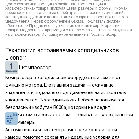
достоверную информацию о свойствах, комплектации и
характеристиках товара, включая цвета, размеры и формы. Фирма-
производитель оставляет за собой право на внесение изменений в
конструкцию, дизайн и комплектацию товара без предварительного
уведомления. Перед оформлением Заказа Покупатель должен
обратиться к Продавцу для уточнения свойств и характеристик
Товара. Подробная информация о товаре указывается в инструкции и
на упаковке товара. Используемое название в России Либхер
Технологии встраиваемых холодильников
Liebherr
1 компрессор
Компрессор в холодильном оборудовании заменяет
функцию мотора. Его главная задача — сжимание
хладагента и подача его под давлением на испаритель
и конденсатор. В холодильниках Либхер используется
безопасный изобутан R600a, который не вредит
Автоматическое размораживание холодильной
окружающей среде. Компрессор перегоняет его
камеры
по охладительному контуру по принципу насоса. Чем
лучше работает «мотор» прибора, тем качественнее
Автоматическая система разморозки холодильной
и быстрее происходит охлаждение, затрачивается
камеры помогает сохранять идеальные условия для