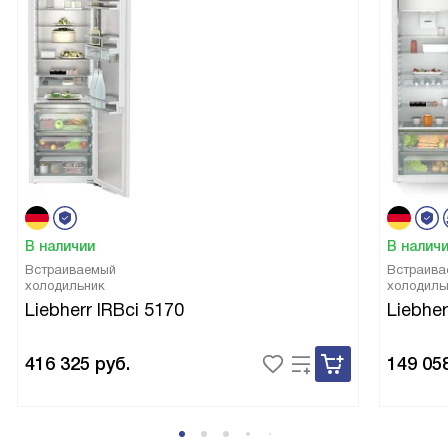
В наличии
В налич
Встраиваемый
Встраива
холодильник
холодиль
Liebherr IRBci 5170
Liebher
416 325
руб.
149 05