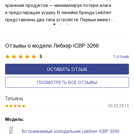
меньше электроэнергии.
хранения продуктов — минимизируя потерю влаги
и предотвращая усушку. В линейке бренда Liebherr
представлены два типа устройств: Первые имеют
открытую заднюю стенку, на которой при высокой
влажности может образовываться конденсат — это
естественный физический процесс. Второй тип — модели
Отзывы о модели Либхер ICBP 3266
с панелью, выполняющей функцию «сухой стенки». Такие
устройства обеспечивают более комфортную
5
1 отзыв
эксплуатацию и чаще всего оснащены нулевой зоной
ОСТАВИТЬ ОТЗЫВ
свежести BioFresh 0°C. Они встречаются в сериях Plus,
Prime и Peak.
ПОСМОТРЕТЬ ВСЕ ОТЗЫВЫ
Татьяна
05.02.2019
Модель:
Встраиваемый холодильник Liebherr ICBP 3266