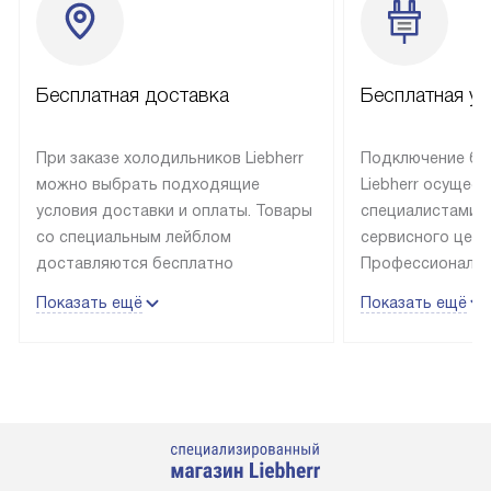
Бесплатная доставка
Бесплатная ус
При заказе холодильников Liebherr
Подключение бы
можно выбрать подходящие
Liebherr осущес
условия доставки и оплаты. Товары
специалистами 
со специальным лейблом
сервисного цент
доставляются бесплатно
Профессиональн
в пределах Москвы и МКАД
гарантия долгой
Показать ещё
Показать ещё
до подъезда, выезд за МКАД
эксплуатации те
оплачивается дополнительно.
и Санкт-Петербу
Товар со статусом в наличии может
со специальным
быть отгружен покупателю
подключается б
в течение трех дней. Доставка
мастера за МКА
в Санкт-Петербург и другие
за дополнительн
регионы осуществляется через
Стоимость допо