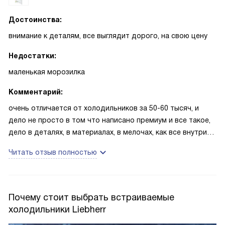
Достоинства:
внимание к деталям, все выглядит дорого, на свою цену
Недостатки:
маленькая морозилка
Комментарий:
очень отличается от холодильников за 50-60 тысяч, и
дело не просто в том что написано премиум и все такое,
дело в деталях, в материалах, в мелочах, как все внутри
представлено, мне кажется там даже свет какой-то
Читать отзыв полностью
другой, что подчеркивает дорогой пластик, отделку.. но в
то же время замечу, что морозилка маленькая, для
любителей запасаться не избежать потребности в
дополнительном месте 100%
Почему стоит выбрать встраиваемые
холодильники Liebherr