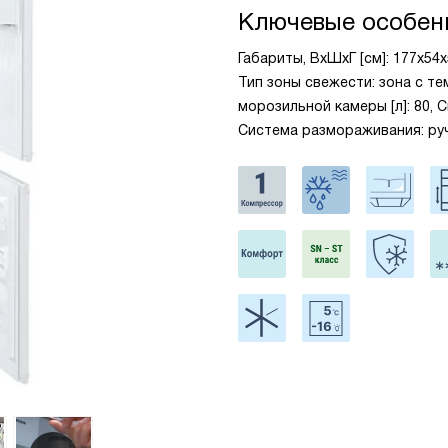
Ключевые особен
Габариты, ВxШxГ [см]: 177x54
Тип зоны свежести: зона с те
морозильной камеры [л]: 80, 
Система размораживания: ру