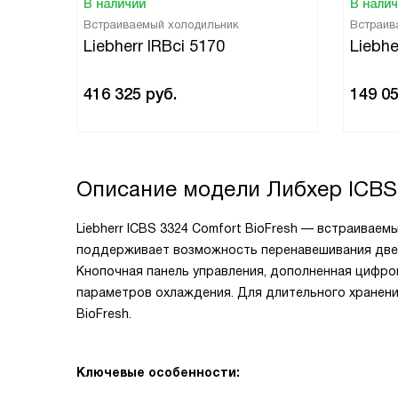
В наличии
В нали
Встраиваемый холодильник
Встраив
Liebherr IRBci 5170
Liebhe
416 325
руб.
149 0
Описание модели
Либхер ICBS
Liebherr ICBS 3324 Comfort BioFresh — встраивае
поддерживает возможность перенавешивания двер
Кнопочная панель управления, дополненная цифро
параметров охлаждения. Для длительного хранени
BioFresh.
Ключевые особенности: