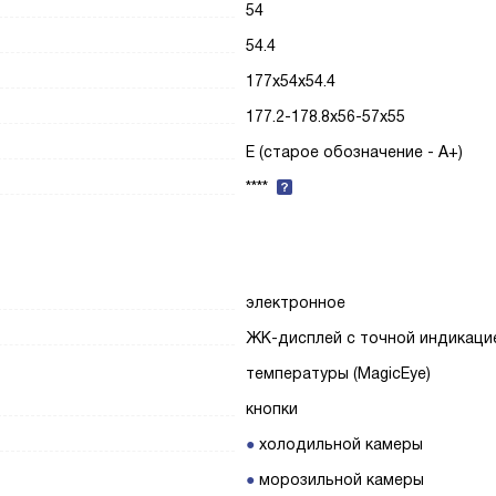
54
54.4
177x54x54.4
177.2-178.8x56-57x55
E (старое обозначение - A+)
****
электронное
ЖК-дисплей с точной индикаци
температуры (MagicEye)
кнопки
холодильной камеры
морозильной камеры