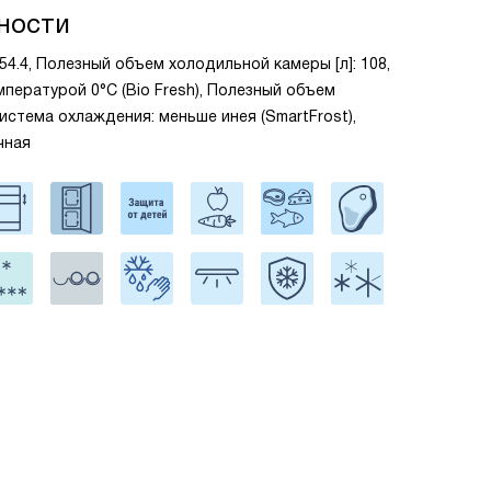
ности
x54.4, Полезный объем холодильной камеры [л]: 108,
мпературой 0°C (Bio Fresh), Полезный объем
Система охлаждения: меньше инея (SmartFrost),
чная