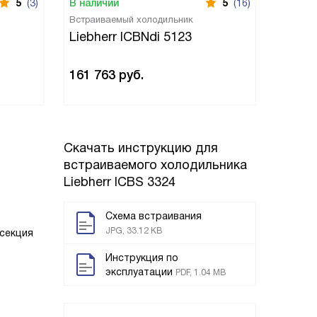
5
(3)
В наличии
5
(16)
В нали
Встраиваемый холодильник
Встраи
Liebherr ICBNdi 5123
Liebh
161 763
руб.
145 9
Скачать инструкцию для
встраиваемого холодильника
Liebherr ICBS 3324
Схема встраивания
JPG, 33.12 KB
секция
Инструкция по
эксплуатации
PDF, 1.04 MB