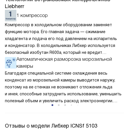
Liebherr
1 компрессор
Компрессор в холодильном оборудовании заменяет
функцию мотора. Его главная задача — сжимание
хладагента и подача его под давлением на испаритель
и конденсатор. В холодильниках Либхер используется
безопасный изобутан R600a, который не вредит
Автоматическая разморозка морозильной
окружающей среде. Компрессор перегоняет его
камеры
по охладительному контуру по принципу насоса. Чем
лучше работает «мотор» прибора, тем качественнее
Благодаря специальной системе охлаждения весь
и быстрее происходит охлаждение, затрачивается
конденсат из морозильной камеры выводится наружу,
меньше электроэнергии.
поэтому на ее стенках не возникают отложения льда
и инея, способные затруднить использование, уменьшить
полезный объем и увеличить расход электроэнергии.
Соответстве нет необходимости в частых
размораживаниях, поскольку оттаивание происходит
автоматически.
Отзывы о модели Либхер ICNSf 5103