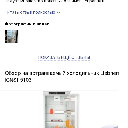
Радует множество полезных режимов. Управлять
холодильником можно со смартфона, что очень удобно,
Читать отзыв полностью
когда я в магазине и сомневаюсь, нужно ли покупать
скоропортящиеся продукты. Морозильная камера 4
Фотографии и видео:
звезды держит температуру отлично, лёд не тает.
ПОКАЗАТЬ ЕЩЁ ОТЗЫВЫ
Обзор на встраиваемый холодильник Liebherr
ICNSf 5103