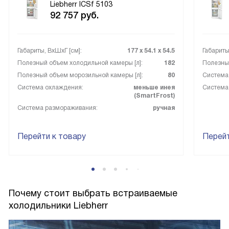
Liebherr ICSf 5103
92 757
руб.
Габариты, ВxШxГ [см]:
177 х 54.1 х 54.5
Габариты
Полезный объем холодильной камеры [л]:
182
Полезный
Полезный объем морозильной камеры [л]:
80
Система
Система охлаждения:
меньше инея
Система
(SmartFrost)
Система размораживания:
ручная
Перейти к товару
Перейт
Почему стоит выбрать встраиваемые
холодильники Liebherr