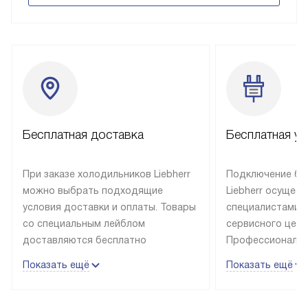
Бесплатная доставка
Бесплатная ус
При заказе холодильников Liebherr
Подключение бы
можно выбрать подходящие
Liebherr осущес
условия доставки и оплаты. Товары
специалистами 
со специальным лейблом
сервисного цент
доставляются бесплатно
Профессиональн
в пределах Москвы и МКАД
гарантия долгой
Показать ещё
Показать ещё
до подъезда, выезд за МКАД
эксплуатации те
оплачивается дополнительно.
и Санкт-Петербу
Товар со статусом в наличии может
со специальным