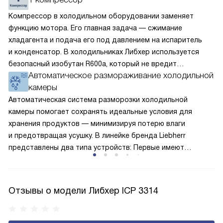
Компрессор в холодильном оборудовании заменяет
функцию мотора. Его главная задача — сжимание
хладагента и подача его под давлением на испаритель
и конденсатор. В холодильниках Либхер используется
безопасный изобутан R600a, который не вредит
Автоматическое размораживание холодильной
окружающей среде. Компрессор перегоняет его
камеры
по охладительному контуру по принципу насоса. Чем
лучше работает «мотор» прибора, тем качественнее
Автоматическая система разморозки холодильной
и быстрее происходит охлаждение, затрачивается
камеры помогает сохранять идеальные условия для
меньше электроэнергии.
хранения продуктов — минимизируя потерю влаги
и предотвращая усушку. В линейке бренда Liebherr
представлены два типа устройств: Первые имеют
открытую заднюю стенку, на которой при высокой
влажности может образовываться конденсат — это
естественный физический процесс. Второй тип — модели
Отзывы о модели Либхер ICP 3314
с панелью, выполняющей функцию «сухой стенки». Такие
устройства обеспечивают более комфортную
эксплуатацию и чаще всего оснащены нулевой зоной