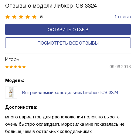
естественный физический процесс. Второй тип — модели
Отзывы о модели Либхер ICS 3324
с панелью, выполняющей функцию «сухой стенки». Такие
устройства обеспечивают более комфортную
5
1 отзыв
эксплуатацию и чаще всего оснащены нулевой зоной
ОСТАВИТЬ ОТЗЫВ
свежести BioFresh 0°C. Они встречаются в сериях Plus,
Prime и Peak.
ПОСМОТРЕТЬ ВСЕ ОТЗЫВЫ
Игорь
09.09.2018
Модель:
Встраиваемый холодильник Liebherr ICS 3324
Достоинства:
много вариантов для расположения полок по высоте,
очень быстро охлаждает, морозилка мне показалась не
больше, чем в остальных холодильниках