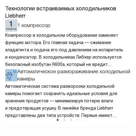
Технологии встраиваемых холодильников
Liebherr
1 компрессор
Компрессор в холодильном оборудовании заменяет
функцию мотора. Его главная задача — сжимание
хладагента и подача его под давлением на испаритель
и конденсатор. В холодильниках Либхер используется
безопасный изобутан R600a, который не вредит
Автоматическое размораживание холодильной
окружающей среде. Компрессор перегоняет его
камеры
по охладительному контуру по принципу насоса. Чем
лучше работает «мотор» прибора, тем качественнее
Автоматическая система разморозки холодильной
и быстрее происходит охлаждение, затрачивается
камеры помогает сохранять идеальные условия для
меньше электроэнергии.
хранения продуктов — минимизируя потерю влаги
и предотвращая усушку. В линейке бренда Liebherr
представлены два типа устройств: Первые имеют
открытую заднюю стенку, на которой при высокой
влажности может образовываться конденсат — это