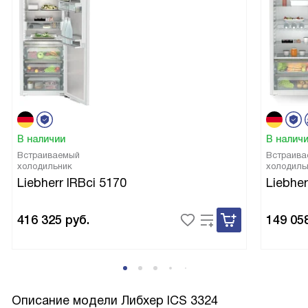
В наличии
В налич
Встраиваемый
Встраива
холодильник
холодиль
Liebherr IRBci 5170
Liebher
416 325
руб.
149 05
Описание модели
Либхер ICS 3324