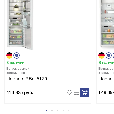
В наличии
В налич
Встраиваемый
Встраива
холодильник
холодиль
Liebherr IRBci 5170
Liebher
416 325
руб.
149 05