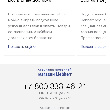
Бесплатная доставка
Бесплатная ус
При заказе холодильников Liebherr
Подключение бы
можно выбрать подходящие
Liebherr осущес
условия доставки и оплаты. Товары
специалистами 
со специальным лейблом
сервисного цент
доставляются бесплатно
Профессиональн
в пределах Москвы и МКАД
гарантия долгой
Показать ещё
Показать ещё
до подъезда, выезд за МКАД
эксплуатации те
оплачивается дополнительно.
и Санкт-Петербу
Товар со статусом в наличии может
со специальным
быть отгружен покупателю
подключается б
в течение трех дней. Доставка
мастера за МКА
в Санкт-Петербург и другие
за дополнительн
+7 800 333-46-21
регионы осуществляется через
Стоимость допо
транспортную компанию. После
по монтажу опре
Пн-Пт:
с 8:00 до 22:00
100% предоплаты наша компания
прайсу. Профес
Сб-Вс:
с 9:00 до 22:00
бесплатно доставляет заказ
и регулярное об
Бесплатно по России
до представительства
обеспечивают д