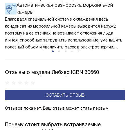
Автоматическая разморозка морозильной
окружающей среде. Компрессор перегоняет его
камеры
по охладительному контуру по принципу насоса. Чем
лучше работает «мотор» прибора, тем качественнее
Благодаря специальной системе охлаждения весь
и быстрее происходит охлаждение, затрачивается
конденсат из морозильной камеры выводится наружу,
меньше электроэнергии.
поэтому на ее стенках не возникают отложения льда
и инея, способные затруднить использование, уменьшить
полезный объем и увеличить расход электроэнергии.
Соответстве нет необходимости в частых
размораживаниях, поскольку оттаивание происходит
автоматически.
Отзывы о модели Либхер ICBN 30660
ОСТАВИТЬ ОТЗЫВ
Отзывов пока нет, Ваш отзыв может стать первым.
Почему стоит выбрать встраиваемые