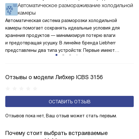
Автоматическое размораживание холодильной
окружающей среде. Компрессор перегоняет его
камеры
по охладительному контуру по принципу насоса. Чем
лучше работает «мотор» прибора, тем качественнее
Автоматическая система разморозки холодильной
и быстрее происходит охлаждение, затрачивается
камеры помогает сохранять идеальные условия для
меньше электроэнергии.
хранения продуктов — минимизируя потерю влаги
и предотвращая усушку. В линейке бренда Liebherr
представлены два типа устройств: Первые имеют
открытую заднюю стенку, на которой при высокой
влажности может образовываться конденсат — это
естественный физический процесс. Второй тип — модели
Отзывы о модели Либхер ICBS 3156
с панелью, выполняющей функцию «сухой стенки». Такие
устройства обеспечивают более комфортную
эксплуатацию и чаще всего оснащены нулевой зоной
ОСТАВИТЬ ОТЗЫВ
свежести BioFresh 0°C. Они встречаются в сериях Plus,
Prime и Peak.
Отзывов пока нет, Ваш отзыв может стать первым.
Почему стоит выбрать встраиваемые