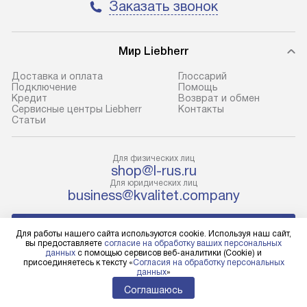
условия доставки у менеджера при
возможные ошибк
Заказать звонок
оформлении заказа.
Готовые коммун
В оговоренный день служба
предполагают н
Мир Liebherr
доставки доставит упакованный
установленной р
Доставка и оплата
Глоссарий
прибор до подъезда. Если
холодильников с
Подключение
Помощь
требуется переместить прибор
требующим под
Кредит
Возврат и обмен
Сервисные центры Liebherr
Контакты
до двери квартиры или до места
к водопроводу, 
Cтатьи
установки, пожалуйста,
наличие крана. 
предварительно уточните это
установка включ
Для физических лиц
с менеджером. За данную услугу
упаковки и тран
shop@l-rus.ru
взимается дополнительная плата.
креплений, при 
Для юридических лиц
business@kvalitet.company
Учитывайте габариты прибора, если
и соединение от
они не позволяют пронести его
Техника монтиру
НАПИСАТЬ РУКОВОДСТВУ
через дверной проем,
нишу или на зар
Для работы нашего сайта используются cookie. Используя наш сайт,
вы предоставляете
согласие на обработку ваших персональных
то сотрудники транспортной
предусмотренно
данных
с помощью сервисов веб-аналитики (Cookie) и
службы не смогут демонтировать
с проверкой по 
Политика конфиденциальности
присоединяетесь к тексту «
Согласия на обработку персональных
данных
»
Условия продажи
дверцы, ручки или другие
подключается к
Карта сайта
Соглашаюсь
выступающие элементы, так как
коммуникациям.
© 2004 – 2026 Магазин LIEBHERR «Kvalitet Trade, LLC»