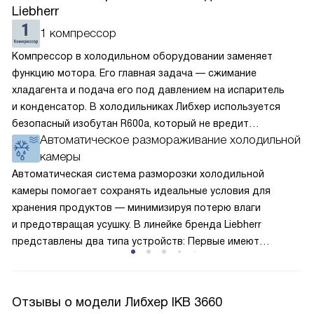
Liebherr
1 компрессор
Компрессор в холодильном оборудовании заменяет
функцию мотора. Его главная задача — сжимание
хладагента и подача его под давлением на испаритель
и конденсатор. В холодильниках Либхер используется
безопасный изобутан R600a, который не вредит
Автоматическое размораживание холодильной
окружающей среде. Компрессор перегоняет его
камеры
по охладительному контуру по принципу насоса. Чем
лучше работает «мотор» прибора, тем качественнее
Автоматическая система разморозки холодильной
и быстрее происходит охлаждение, затрачивается
камеры помогает сохранять идеальные условия для
меньше электроэнергии.
хранения продуктов — минимизируя потерю влаги
и предотвращая усушку. В линейке бренда Liebherr
представлены два типа устройств: Первые имеют
открытую заднюю стенку, на которой при высокой
влажности может образовываться конденсат — это
естественный физический процесс. Второй тип — модели
Отзывы о модели Либхер IKB 3660
с панелью, выполняющей функцию «сухой стенки». Такие