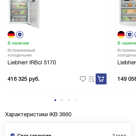
В наличии
В налич
Встраиваемый
Встраива
холодильник
холодиль
Liebherr IRBci 5170
Liebher
416 325
руб.
149 05
Характеристики
IKB 3660
Срок гарантии
2 года