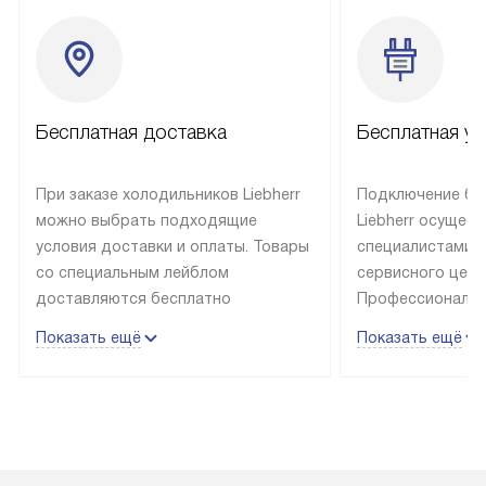
Бесплатная доставка
Бесплатная ус
При заказе холодильников Liebherr
Подключение бы
можно выбрать подходящие
Liebherr осущес
условия доставки и оплаты. Товары
специалистами 
со специальным лейблом
сервисного цент
доставляются бесплатно
Профессиональн
в пределах Москвы и МКАД
гарантия долгой
Показать ещё
Показать ещё
до подъезда, выезд за МКАД
эксплуатации те
оплачивается дополнительно.
и Санкт-Петербу
Товар со статусом в наличии может
со специальным
быть отгружен покупателю
подключается б
в течение трех дней. Доставка
мастера за МКА
в Санкт-Петербург и другие
за дополнительн