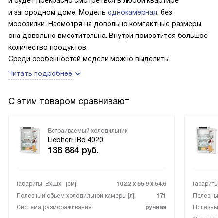
и будет прекрасно смотреться в любой квартире
и загородном доме. Модель
однокамерная
, без
морозилки. Несмотря на довольно компактные размеры,
она довольно вместительна. Внутри поместится большое
количество продуктов.
Среди особенностей модели
можно выделить:
Читать подробнее
С этим товаром сравнивают
Встраиваемый холодильник
Liebherr IRd 4020
138 884
руб.
Габариты, ВxШxГ [см]:
102.2 х 55.9 х 54.6
Габариты
Полезный объем холодильной камеры [л]:
171
Полезный
Система размораживания:
ручная
Полезный