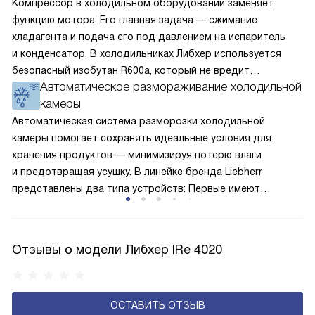
Компрессор в холодильном оборудовании заменяет
функцию мотора. Его главная задача — сжимание
хладагента и подача его под давлением на испаритель
и конденсатор. В холодильниках Либхер используется
безопасный изобутан R600a, который не вредит
Автоматическое размораживание холодильной
окружающей среде. Компрессор перегоняет его
камеры
по охладительному контуру по принципу насоса. Чем
лучше работает «мотор» прибора, тем качественнее
Автоматическая система разморозки холодильной
и быстрее происходит охлаждение, затрачивается
камеры помогает сохранять идеальные условия для
меньше электроэнергии.
хранения продуктов — минимизируя потерю влаги
и предотвращая усушку. В линейке бренда Liebherr
представлены два типа устройств: Первые имеют
открытую заднюю стенку, на которой при высокой
влажности может образовываться конденсат — это
естественный физический процесс. Второй тип — модели
Отзывы о модели Либхер IRe 4020
с панелью, выполняющей функцию «сухой стенки». Такие
устройства обеспечивают более комфортную
эксплуатацию и чаще всего оснащены нулевой зоной
ОСТАВИТЬ ОТЗЫВ
свежести BioFresh 0°C. Они встречаются в сериях Plus,