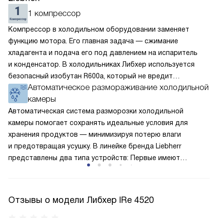
1 компрессор
Компрессор в холодильном оборудовании заменяет
функцию мотора. Его главная задача — сжимание
хладагента и подача его под давлением на испаритель
и конденсатор. В холодильниках Либхер используется
безопасный изобутан R600a, который не вредит
Автоматическое размораживание холодильной
окружающей среде. Компрессор перегоняет его
камеры
по охладительному контуру по принципу насоса. Чем
лучше работает «мотор» прибора, тем качественнее
Автоматическая система разморозки холодильной
и быстрее происходит охлаждение, затрачивается
камеры помогает сохранять идеальные условия для
меньше электроэнергии.
хранения продуктов — минимизируя потерю влаги
и предотвращая усушку. В линейке бренда Liebherr
представлены два типа устройств: Первые имеют
открытую заднюю стенку, на которой при высокой
влажности может образовываться конденсат — это
естественный физический процесс. Второй тип — модели
Отзывы о модели Либхер IRe 4520
с панелью, выполняющей функцию «сухой стенки». Такие
устройства обеспечивают более комфортную