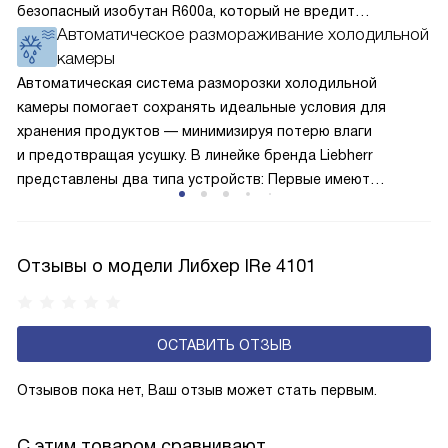
безопасный изобутан R600a, который не вредит
Автоматическое размораживание холодильной
окружающей среде. Компрессор перегоняет его
камеры
по охладительному контуру по принципу насоса. Чем
лучше работает «мотор» прибора, тем качественнее
Автоматическая система разморозки холодильной
и быстрее происходит охлаждение, затрачивается
камеры помогает сохранять идеальные условия для
меньше электроэнергии.
хранения продуктов — минимизируя потерю влаги
и предотвращая усушку. В линейке бренда Liebherr
представлены два типа устройств: Первые имеют
открытую заднюю стенку, на которой при высокой
влажности может образовываться конденсат — это
естественный физический процесс. Второй тип — модели
Отзывы о модели Либхер IRe 4101
с панелью, выполняющей функцию «сухой стенки». Такие
устройства обеспечивают более комфортную
эксплуатацию и чаще всего оснащены нулевой зоной
ОСТАВИТЬ ОТЗЫВ
свежести BioFresh 0°C. Они встречаются в сериях Plus,
Prime и Peak.
Отзывов пока нет, Ваш отзыв может стать первым.
С этим товаром сравнивают