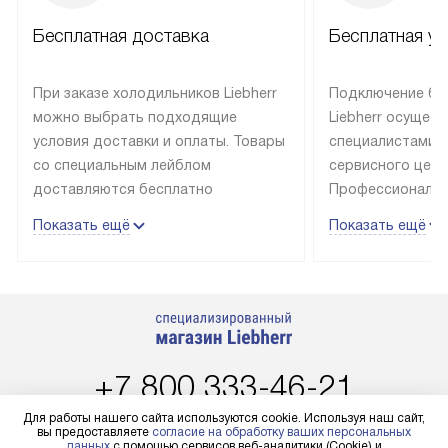
Бесплатная доставка
Бесплатная ус
При заказе холодильников Liebherr
Подключение бы
можно выбрать подходящие
Liebherr осущес
условия доставки и оплаты. Товары
специалистами 
со специальным лейблом
сервисного цент
доставляются бесплатно
Профессиональн
в пределах Москвы и МКАД
гарантия долгой
Показать ещё
Показать ещё
до подъезда, выезд за МКАД
эксплуатации те
оплачивается дополнительно.
и Санкт-Петербу
Товар со статусом в наличии может
со специальным
быть отгружен покупателю
подключается б
в течение трех дней. Доставка
мастера за МКА
в Санкт-Петербург и другие
за дополнительн
+7 800 333-46-21
регионы осуществляется через
Стоимость допо
транспортную компанию. После
по монтажу опре
Пн-Пт:
с 8:00 до 22:00
Для работы нашего сайта используются cookie. Используя наш сайт,
100% предоплаты наша компания
прайсу. Профес
вы предоставляете
согласие на обработку ваших персональных
Сб-Вс:
с 9:00 до 22:00
данных
с помощью сервисов веб-аналитики (Cookie) и