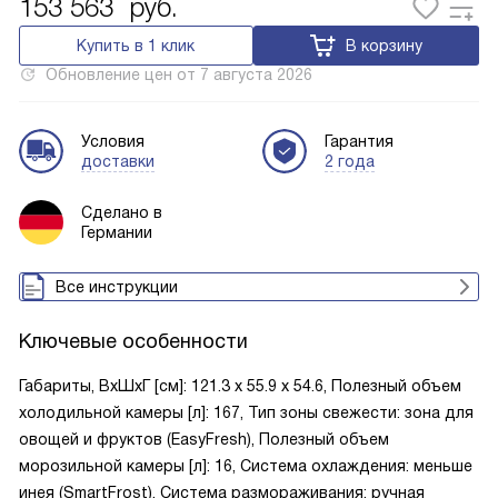
153 563
руб.
Купить в 1 клик
В корзину
Обновление цен от
7 августа 2026
Условия
Гарантия
доставки
2 года
Сделано в
Германии
Все инструкции
Ключевые особенности
Габариты, ВxШxГ [см]: 121.3 х 55.9 х 54.6, Полезный объем
холодильной камеры [л]: 167, Тип зоны свежести: зона для
овощей и фруктов (EasyFresh), Полезный объем
морозильной камеры [л]: 16, Система охлаждения: меньше
инея (SmartFrost), Система размораживания: ручная