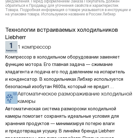
уведомления. Перед оформлением Заказа Покупатель должен
обратиться к Продавцу для уточнения свойств и характеристик
Товара. Подробная информация о товаре указывается в инструкции и
на упаковке товара. Используемое название в России Либхер
Технологии встраиваемых холодильников
Liebherr
1 компрессор
Компрессор в холодильном оборудовании заменяет
функцию мотора. Его главная задача — сжимание
хладагента и подача его под давлением на испаритель
и конденсатор. В холодильниках Либхер используется
безопасный изобутан R600a, который не вредит
Автоматическое размораживание холодильной
окружающей среде. Компрессор перегоняет его
камеры
по охладительному контуру по принципу насоса. Чем
лучше работает «мотор» прибора, тем качественнее
Автоматическая система разморозки холодильной
и быстрее происходит охлаждение, затрачивается
камеры помогает сохранять идеальные условия для
меньше электроэнергии.
хранения продуктов — минимизируя потерю влаги
и предотвращая усушку. В линейке бренда Liebherr