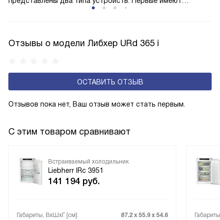
представлены два типа устройств: Первые имеют
открытую заднюю стенку, на которой при высокой
влажности может образовываться конденсат — это
естественный физический процесс. Второй тип — модели
Отзывы о модели Либхер URd 365 i
с панелью, выполняющей функцию «сухой стенки». Такие
устройства обеспечивают более комфортную
эксплуатацию и чаще всего оснащены нулевой зоной
ОСТАВИТЬ ОТЗЫВ
свежести BioFresh 0°C. Они встречаются в сериях Plus,
Prime и Peak.
Отзывов пока нет, Ваш отзыв может стать первым.
С этим товаром сравнивают
Встраиваемый холодильник
Liebherr IRc 3951
141 194
руб.
Габариты, ВxШxГ [см]:
87.2 х 55.9 х 54.6
Габариты