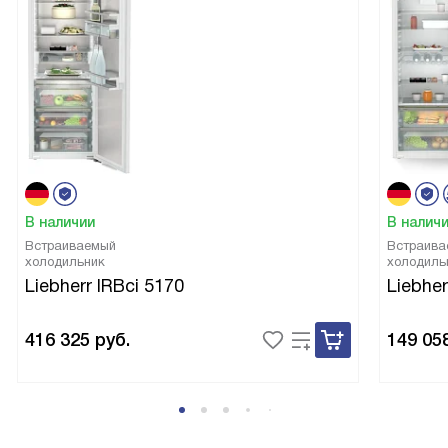
В наличии
В налич
Встраиваемый
Встраива
холодильник
холодиль
Liebherr IRBci 5170
Liebher
416 325
руб.
149 05