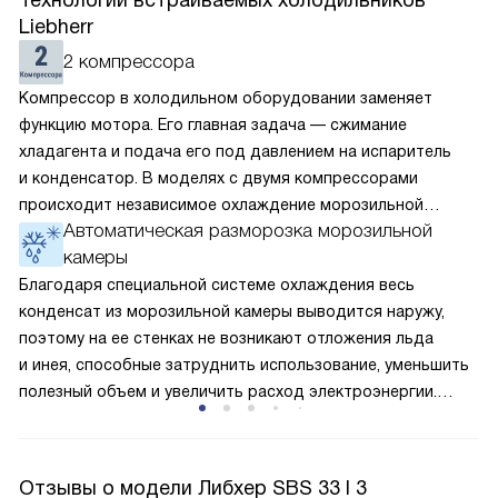
Технологии встраиваемых холодильников
Liebherr
2 компрессора
Компрессор в холодильном оборудовании заменяет
функцию мотора. Его главная задача — сжимание
хладагента и подача его под давлением на испаритель
и конденсатор. В моделях с двумя компрессорами
происходит независимое охлаждение морозильной
Автоматическая разморозка морозильной
и холодильной камеры. В них можно отдельно друг
камеры
от друга выставить температуру. Поскольку каждый
элемент охлаждает только одно из отделений, его
Благодаря специальной системе охлаждения весь
мощность и, соответственно, энергоёмкость ниже, чем
конденсат из морозильной камеры выводится наружу,
у однокомпрессорного варианта.
поэтому на ее стенках не возникают отложения льда
и инея, способные затруднить использование, уменьшить
полезный объем и увеличить расход электроэнергии.
Соответстве нет необходимости в частых
размораживаниях, поскольку оттаивание происходит
автоматически.
Отзывы о модели Либхер SBS 33 I 3