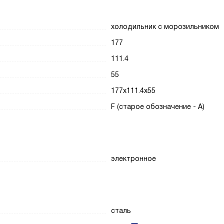
холодильник с морозильником
177
111.4
55
177x111.4x55
F (старое обозначение - A)
электронное
сталь