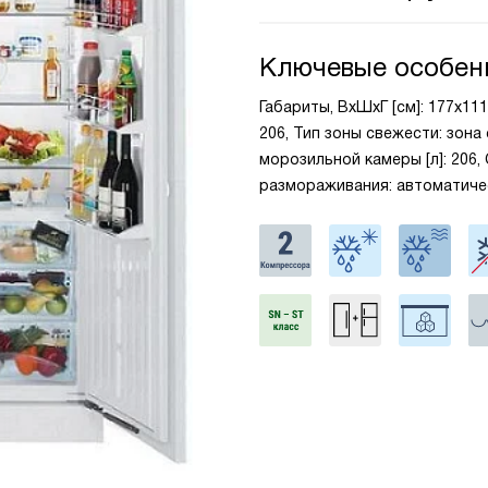
Ключевые особен
Габариты, ВxШxГ [см]: 177x11
206, Тип зоны свежести: зона
морозильной камеры [л]: 206,
размораживания: автоматиче