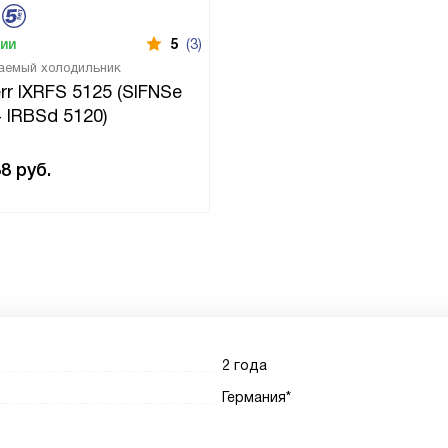
чии
5
(3)
аемый холодильник
rr IXRFS 5125 (SIFNSe
 IRBSd 5120)
38
руб.
2 года
Германия*