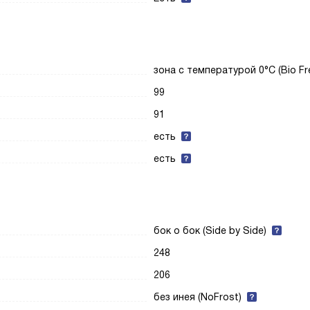
зона с температурой 0°C (Bio Fr
99
91
есть
есть
бок о бок (Side by Side)
248
206
без инея (NoFrost)