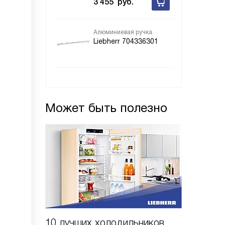
3 455
руб.
Алюминиевая ручка
Liebherr 704336301
Может быть полезно
10 лучших холодильников
10 шаго