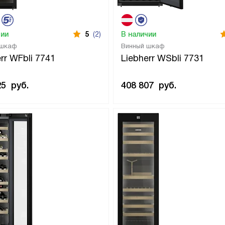
чии
5
(2)
В наличии
 шкаф
Винный шкаф
rr WFbli 7741
Liebherr WSbli 7731
25
руб.
408 807
руб.