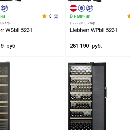
чии
5
(2)
В наличии
 шкаф
Винный шкаф
rr WSbli 5231
Liebherr WPbli 5231
19
руб.
281 190
руб.