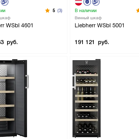
чии
5
(3)
В наличии
 шкаф
Винный шкаф
err WSbl 4601
Liebherr WSbl 5001
83
руб.
191 121
руб.