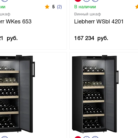
чии
5
(2)
В наличии
 шкаф
Винный шкаф
err WKes 653
Liebherr WSbl 4201
21
руб.
167 234
руб.