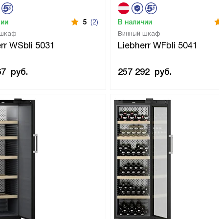
чии
5
(2)
В наличии
 шкаф
Винный шкаф
rr WSbli 5031
Liebherr WFbli 5041
67
руб.
257 292
руб.