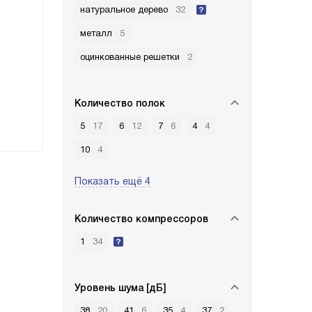
натуральное дерево
32
металл
5
оцинкованные решетки
2
Количество полок
5
17
6
12
7
6
4
4
10
4
Показать ещё 4
Количество компрессоров
1
34
Уровень шума [дБ]
38
20
41
6
35
4
37
2