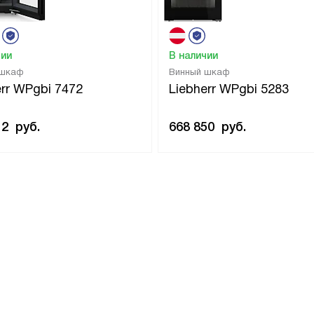
чии
В наличии
 шкаф
Винный шкаф
err WPgbi 7472
Liebherr WPgbi 5283
12
руб.
668 850
руб.