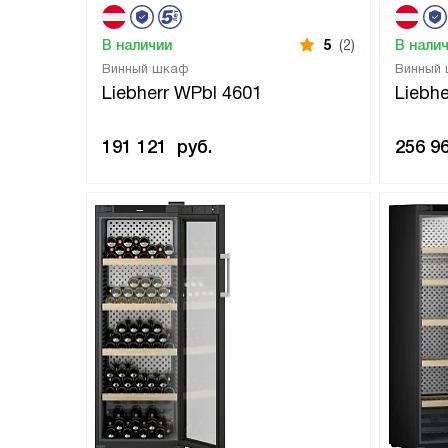
В наличии
5
(2)
В нали
Винный шкаф
Винный
Liebherr WPbl 4601
Liebhe
191 121
руб.
256 9