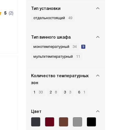
Тип установки
5
(2)
отдельностоящий
49
Тип винного шкафа
монотемпературный
34
мультитемпературный
11
Количество температурных
зон
1
33
2
8
3
3
6
1
Цвет