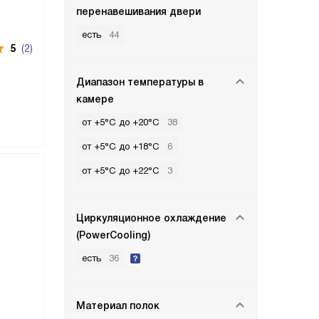
перенавешивания двери
есть
44
5
(2)
Диапазон температуры в
камере
от +5°C до +20°C
38
от +5°C до +18°C
6
от +5°C до +22°C
3
Циркуляционное охлаждение
(PowerCooling)
есть
36
Материал полок