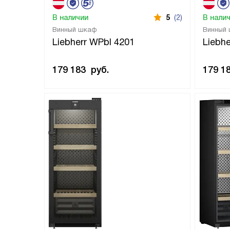
В наличии
5
(2)
В нали
Винный шкаф
Винный
Liebherr WPbl 4201
Liebh
179 183
руб.
179 1