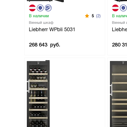
В наличии
5
(2)
В нали
Винный шкаф
Винный
Liebherr WPbli 5031
Liebhe
268 643
руб.
280 3