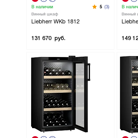
В наличии
5
(3)
В нали
Винный шкаф
Винный
Liebherr WKb 1812
Liebh
131 670
руб.
149 1