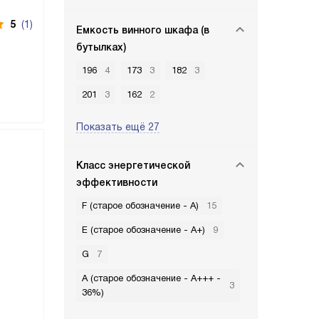
5
(1)
Емкость винного шкафа (в
бутылках)
196
4
173
3
182
3
201
3
162
2
Показать ещё 27
Класс энергетической
эффективности
F (старое обозначение - A)
15
E (старое обозначение - A+)
9
G
7
A (старое обозначение - A+++ -
3
36%)