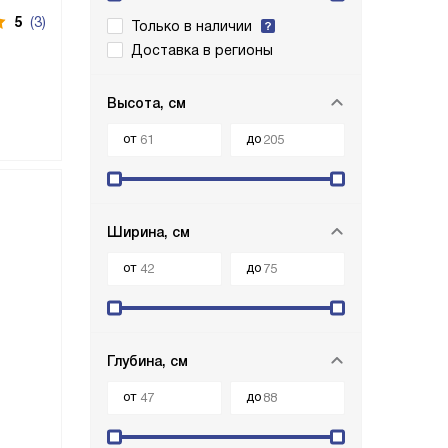
5
(3)
Только в наличии
Доставка в регионы
Высота, см
от
до
Ширина, см
от
до
Глубина, см
от
до