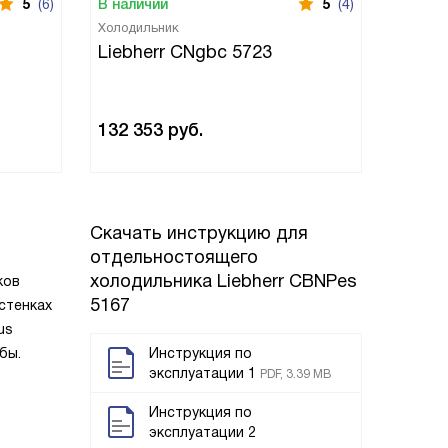
5
(6)
В наличии
5
(4)
В нали
Холодильник
Холоди
Liebherr CNgbc 5723
Liebh
132 353
руб.
110 8
Скачать инструкцию для
отдельностоящего
холодильника
Liebherr CBNPes
ков
5167
стенках
us
бы.
Инструкция по
эксплуатации 1
PDF, 3.39 MB
Инструкция по
эксплуатации 2