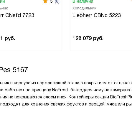
чии
5
(6)
В наличии
ьник
Холодильник
rr CNsfd 7723
Liebherr CBNc 5223
71
руб.
128 079
руб.
Pes 5167
ьник в корпусе из нержавеющей стали с покрытием от отпечат
и работает по принципу NoFrost, благодаря чему на камерных 
ния не покрываются слоем инея. Контейнеры секции BioFreshPl
подходят для хранения свежих фруктов и овощей, мяса или ры