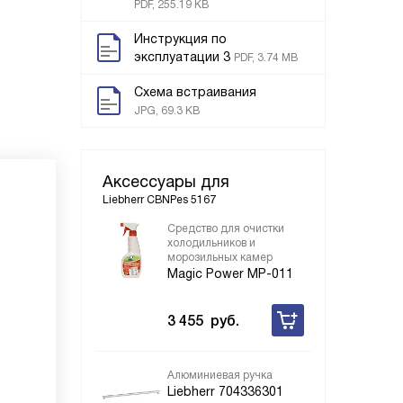
PDF, 255.19 KB
Инструкция по
эксплуатации 3
PDF, 3.74 MB
Схема встраивания
JPG, 69.3 KB
Аксессуары для
Liebherr CBNPes 5167
Средство для очистки
холодильников и
морозильных камер
Magic Power MP-011
3 455
руб.
Алюминиевая ручка
Liebherr 704336301