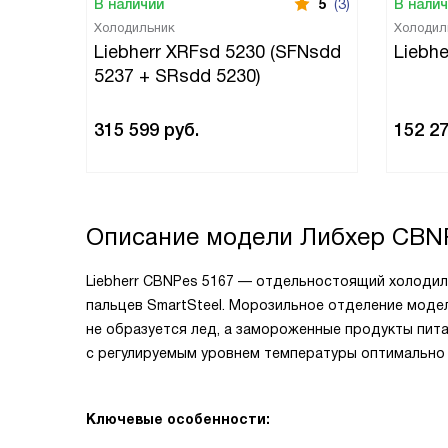
В наличии
5
(3)
В нали
Холодильник
Холодил
Liebherr XRFsd 5230 (SFNsdd
Liebhe
5237 + SRsdd 5230)
315 599
руб.
152 2
Описание модели
Либхер CBN
Liebherr CBNPes 5167 — отдельностоящий холодил
пальцев SmartSteel. Морозильное отделение модел
не образуется лед, а замороженные продукты пита
с регулируемым уровнем температуры оптимально 
Ключевые особенности: