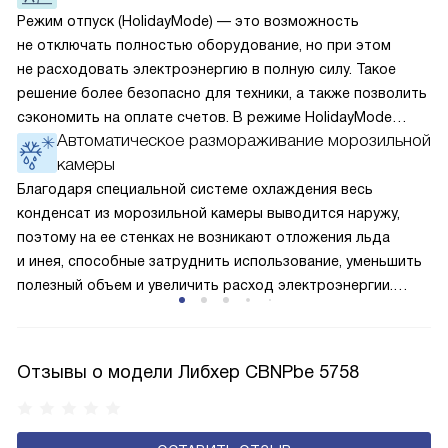
Режим отпуск (HolidayMode) — это возможность
не отключать полностью оборудование, но при этом
не расходовать электроэнергию в полную силу. Такое
решение более безопасно для техники, а также позволить
сэкономить на оплате счетов. В режиме HolidayMode
Автоматическое размораживание морозильной
вентилятор и суперохлаждение не работают, а в камере
камеры
устанавливается температура в районе +15 градусов. Это
позволяет сохранить продукты на определённое время
Благодаря специальной системе охлаждения весь
и избежать появление неприятных запахов.
конденсат из морозильной камеры выводится наружу,
поэтому на ее стенках не возникают отложения льда
и инея, способные затруднить использование, уменьшить
полезный объем и увеличить расход электроэнергии.
Соответстве нет необходимости в частых
размораживаниях, поскольку оттаивание происходит
автоматически.
Отзывы о модели Либхер CBNPbe 5758