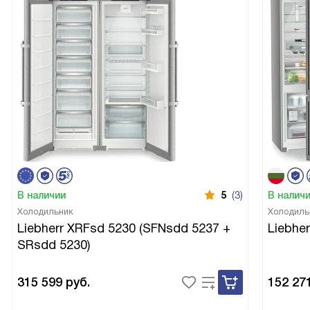
В наличии
5
(3)
В налич
Холодильник
Холодиль
Liebherr XRFsd 5230 (SFNsdd 5237 +
Liebhe
SRsdd 5230)
315 599
руб.
152 27