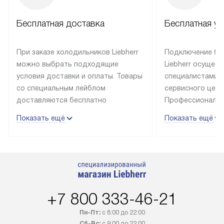
Бесплатная доставка
Бесплатная ус
При заказе холодильников Liebherr
Подключение бы
можно выбрать подходящие
Liebherr осущес
условия доставки и оплаты. Товары
специалистами 
со специальным лейблом
сервисного цент
доставляются бесплатно
Профессиональн
в пределах Москвы и МКАД
гарантия долгой
Показать ещё
Показать ещё
до подъезда, выезд за МКАД
эксплуатации те
оплачивается дополнительно.
и Санкт-Петербу
Товар со статусом в наличии может
со специальным
быть отгружен покупателю
подключается б
в течение трех дней. Доставка
мастера за МКА
в Санкт-Петербург и другие
за дополнительн
+7 800 333-46-21
регионы осуществляется через
Стоимость допо
транспортную компанию. После
по монтажу опре
Пн-Пт:
с 8:00 до 22:00
100% предоплаты наша компания
прайсу. Профес
Сб-Вс:
с 9:00 до 22:00