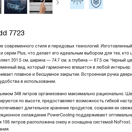
dd 7723
ие современного стиля и передовых технологий. Изготовленны
 и серии Plus, что делает его идеальным выбором для тех, кто 
ет 201.5 см, ширина — 74.7 см, а глубина — 67.5 см. Черный ц
ременный вид, который гармонично впишется в любой интерьер.
ивает плавное и бесшумное закрытие. Встроенная ручка двер
удобства в использовании.
ъемом 348 литров организовано максимально рационально. Ш
гулируются по высоте, предоставляют возможность гибкой настр
беспечивают длительное хранение продуктов, сохраняя их свеже
ляционное охлаждение PowerCooling поддерживают оптимальн
 106 литров расположена снизу и оснащена системой NoFrost,
ания.