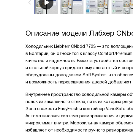
Описание модели
Либхер CNb
Холодильник Liebherr CNbdd 7723 — это воплощен
в Болгарии, он относится к классу Comfort/Premium
качество и надежность. Высота устройства составля
и стальной корпус придают ему элегантный и сов
оборудованы доводчиком SoftSystem, что обеспеч
и возможность перевешивания дверей добавляют 
Внутреннее пространство холодильной камеры об
полок из закаленного стекла, пять из которых ре
Зона свежести EasyFresh и контейнер VarioSafe о
Автоматическая система размораживания и цирку
микроклимат внутри. Морозильная камера объемом
избавляет от необходимости ручного разморажив