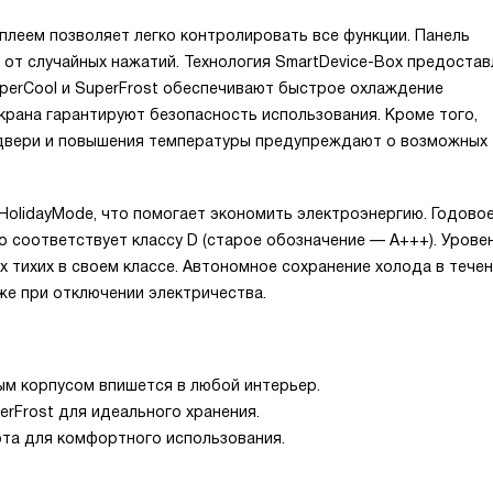
плеем позволяет легко контролировать все функции. Панель
 от случайных нажатий. Технология SmartDevice-Box предостав
perCool и SuperFrost обеспечивают быстрое охлаждение
крана гарантируют безопасность использования. Кроме того,
 двери и повышения температуры предупреждают о возможных
HolidayMode, что помогает экономить электроэнергию. Годово
то соответствует классу D (старое обозначение — A+++). Урове
х тихих в своем классе. Автономное сохранение холода в тече
же при отключении электричества.
ым корпусом впишется в любой интерьер.
erFrost для идеального хранения.
ота для комфортного использования.