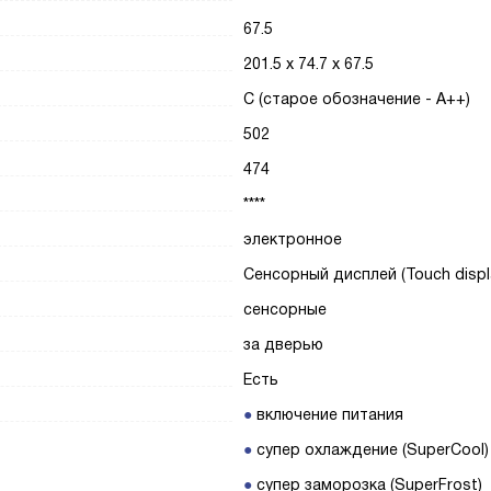
67.5
201.5 х 74.7 х 67.5
C (старое обозначение - A++)
502
474
****
электронное
Сенсорный дисплей (Touch displ
сенсорные
за дверью
Есть
включение питания
супер охлаждение (SuperCool)
супер заморозка (SuperFrost)