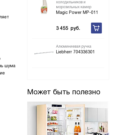
холодильников и
морозильных камер
Magic Power MP-011
ляет
3 455
руб.
Алюминиевая ручка
Liebherr 704336301
е
нь шума
ние
Может быть полезно