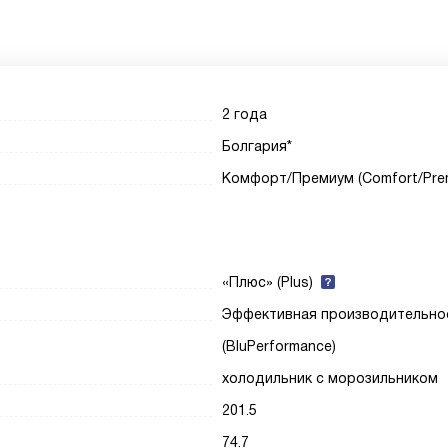
2 года
Болгария*
Комфорт/Премиум (Comfort/Pre
«Плюс» (Plus)
Эффективная производительно
(BluPerformance)
холодильник с морозильником
201.5
74.7