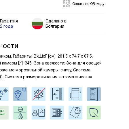
Оплата по QR-коду
Гарантия
Сделано в
2 года
Болгарии
ности
ом, Габариты, ВxШxГ [см]: 201.5 х 74.7 х 67.5,
камеры [л]: 346, Зона свежести: Зона для овощей
ложение морозильной камеры: снизу, Система
st), Система размораживания: автоматическая