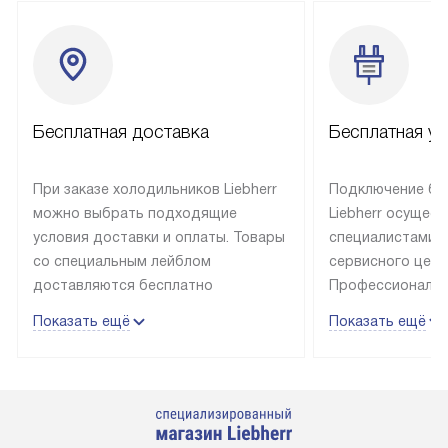
Бесплатная доставка
Бесплатная ус
При заказе холодильников Liebherr
Подключение бы
можно выбрать подходящие
Liebherr осущес
условия доставки и оплаты. Товары
специалистами 
со специальным лейблом
сервисного цент
доставляются бесплатно
Профессиональн
в пределах Москвы и МКАД
гарантия долгой
Показать ещё
Показать ещё
до подъезда, выезд за МКАД
эксплуатации те
оплачивается дополнительно.
и Санкт-Петербу
Товар со статусом в наличии может
со специальным
быть отгружен покупателю
подключается б
в течение трех дней. Доставка
мастера за МКА