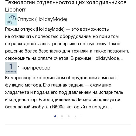
Технологии отдельностоящих холодильников
Liebherr
Отпуск (HolidayMode)
Режим отпуск (HolidayMode) — это возможность
не отключать полностью оборудование, но при этом
не расходовать электроэнергию в полную силу. Такое
решение более безопасно для техники, а также позволить
сэкономить на оплате счетов. В режиме HolidayMode
вентилятор и суперохлаждение не работают, а в камере
1 компрессор
устанавливается температура в районе +15 градусов. Это
Компрессор в холодильном оборудовании заменяет
позволяет сохранить продукты на определённое время
функцию мотора. Его главная задача — сжимание
и избежать появление неприятных запахов.
хладагента и подача его под давлением на испаритель
и конденсатор. В холодильниках Либхер используется
безопасный изобутан R600a, который не вредит
окружающей среде. Компрессор перегоняет его
по охладительному контуру по принципу насоса. Чем
лучше работает «мотор» прибора, тем качественнее