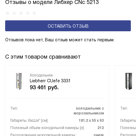
и быстрее происходит охлаждение, затрачивается
Отзывы о модели Либхер CNc 5213
меньше электроэнергии.
ОСТАВИТЬ ОТЗЫВ
Отзывов пока нет, Ваш отзыв может стать первым.
С этим товаром сравнивают
Холодильник
Liebherr CUefe 3331
93 461
руб.
Тип:
холодильник с
Тип:
морозильником
Габариты, ВxШxГ [см]:
181.2 х 55 х 63
Габариты
Полезный объем холодильной камеры [л]:
212
Полезный
Расположение морозильной камеры:
снизу
Располо