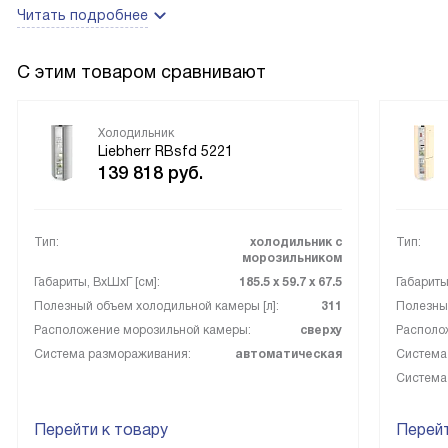
Читать подробнее
С этим товаром сравнивают
Холодильник
Liebherr RBsfd 5221
139 818
руб.
Тип:
холодильник с
Тип:
морозильником
Габариты, ВxШxГ [см]:
185.5 х 59.7 х 67.5
Габариты
Полезный объем холодильной камеры [л]:
311
Полезный
Расположение морозильной камеры:
сверху
Располо
Система размораживания:
автоматическая
Система
Система
Перейти к товару
Перейт