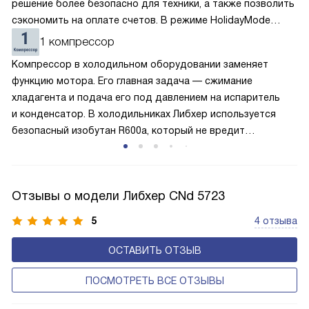
решение более безопасно для техники, а также позволить
сэкономить на оплате счетов. В режиме HolidayMode
вентилятор и суперохлаждение не работают, а в камере
1 компрессор
устанавливается температура в районе +15 градусов. Это
Компрессор в холодильном оборудовании заменяет
позволяет сохранить продукты на определённое время
функцию мотора. Его главная задача — сжимание
и избежать появление неприятных запахов.
хладагента и подача его под давлением на испаритель
и конденсатор. В холодильниках Либхер используется
безопасный изобутан R600a, который не вредит
окружающей среде. Компрессор перегоняет его
по охладительному контуру по принципу насоса. Чем
лучше работает «мотор» прибора, тем качественнее
Отзывы о модели Либхер CNd 5723
и быстрее происходит охлаждение, затрачивается
меньше электроэнергии.
5
4 отзыва
ОСТАВИТЬ ОТЗЫВ
ПОСМОТРЕТЬ ВСЕ ОТЗЫВЫ