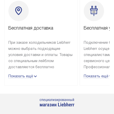
Бесплатная доставка
Бесплатная ус
При заказе холодильников Liebherr
Подключение бы
можно выбрать подходящие
Liebherr осущес
условия доставки и оплаты. Товары
специалистами 
со специальным лейблом
сервисного цент
доставляются бесплатно
Профессиональн
в пределах Москвы и МКАД
гарантия долгой
Показать ещё
Показать ещё
до подъезда, выезд за МКАД
эксплуатации те
оплачивается дополнительно.
и Санкт-Петербу
Товар со статусом в наличии может
со специальным
быть отгружен покупателю
подключается б
в течение трех дней. Доставка
мастера за МКА
в Санкт-Петербург и другие
за дополнительн